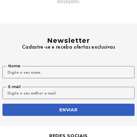
desejado.
9
º
mochila oakley
10
º
moletom
Newsletter
Cadastre-se e receba ofertas exclusivas
Nome
E-mail
ENVIAR
REDES SOCIAIS