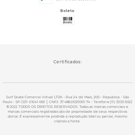
Boleto
Certificados:
Surf Skate Comercio Virtual LTDA - Rua 24 de Maio, 200 - Republica - São
Paulo - SP CEP: 01041-000 │ CNPJ: 37.486.053/0001-74 - Telefone:(11) 3333-5022
© 2022 TODOS OS DIREITOS RESERVADOS. Todas as marcas comerciais e
marcas comerciais registradas são de propriedade de seus respectivos
donos. É expressamente proibida a reprodução total ou parcial, mesmo
citando a fonte.