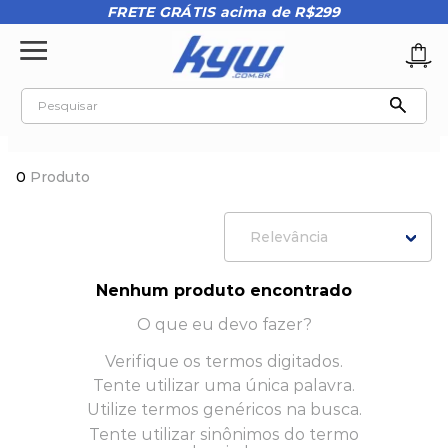
FRETE GRÁTIS acima de R$299
Pesquisar
TERMOS MAIS BUSCADOS
0
Produto
1
º
tênis oakley
2
º
oakley
Relevância
3
º
teeth bomber 3
4
º
boné
Nenhum produto encontrado
5
º
kenner
O que eu devo fazer?
6
º
tenis
Verifique os termos digitados.
Tente utilizar uma única palavra.
7
º
vans
Utilize termos genéricos na busca.
8
º
regata
Tente utilizar sinônimos do termo