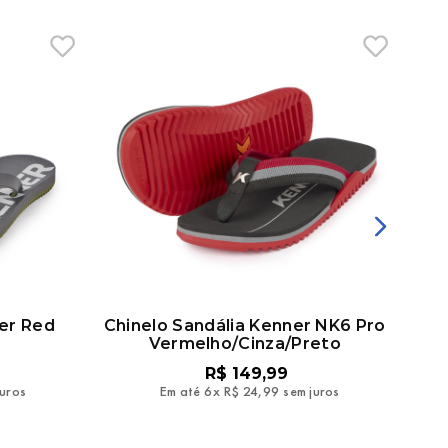
ner Red
Chinelo Sandália Kenner NK6 Pro
Chi
Vermelho/Cinza/Preto
R$
149
,
99
juros
Em até
6
x
R$
24
,
99
sem juros