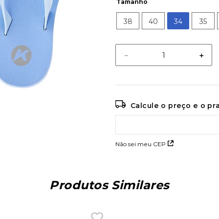
Tamanho
38
40
34
35
－
＋
Calcule o preço e o p
Não sei meu CEP
Produtos Similares