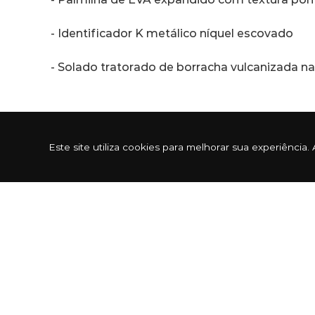
- Identificador K metálico níquel escovado
- Solado tratorado de borracha vulcanizada na
Sobre a marca Kenner
Este site utiliza cookies para melhorar sua experiênc
Em 1988 Peter Saimon teve a grande ideia de 
principal item as palmilhas macias que propo
Sua inspiração veio através do estilo de vida
conhecida dentro e fora do mundo do surf, cri