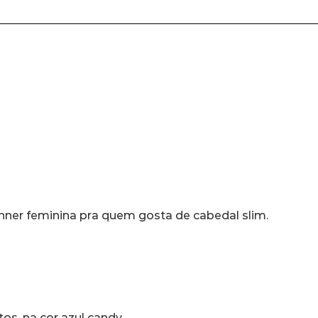
nner feminina pra quem gosta de cabedal slim.
os, na cor azul candy