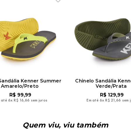
 Sandália Kenner Summer
Chinelo Sandália Ken
Amarelo/Preto
Verde/Prata
R$
99
,
99
R$
129
,
99
 até
6
x
R$
16
,
66
sem juros
Em até
6
x
R$
21
,
66
sem 
Quem viu, viu também