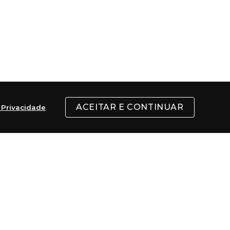
ACEITAR E CONTINUAR
e Privacidade
.
 sim as mais confortáveis, tendo como 
mento da marca a Kenner passou a ser 