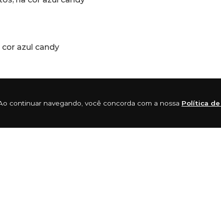
 cor azul candy
ia. Ao continuar navegando, você concorda com a nossa
Política d
criar sandálias, mas não eram quaisquer sandálias, mas
rcionam grande conforto.
 dos surfistas, um estilo jovem e praiano. Com o cresci
ando diferentes linhas de produtos e acessórios.