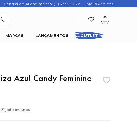
Central de Atendimento: (11) 3333-5022
Meus Pedidos
MARCAS
LANÇAMENTOS
OUTLET
biza Azul Candy Feminino
21
,
66
sem juros