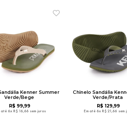
 Sandália Kenner Summer
Chinelo Sandália Ken
Verde/Bege
Verde/Prata
R$
99
,
99
R$
129
,
99
 até
6
x
R$
16
,
66
sem juros
Em até
6
x
R$
21
,
66
sem 