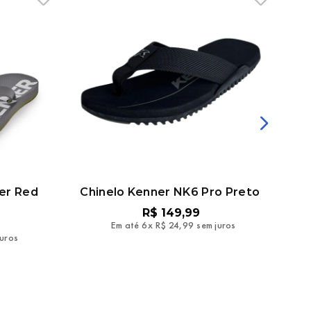
ner Red
Chinelo Kenner NK6 Pro Preto
Chi
R$
149
,
99
Em até
6
x
R$
24
,
99
sem juros
juros