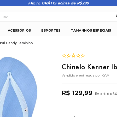
FRETE GRÁTIS acima de R$299
isar
ACESSÓRIOS
ESPORTES
TAMANHOS ESPECIAIS
Azul Candy Feminino
☆
☆
☆
☆
☆
Chinelo Kenner I
Vendido e entregue por
KYW
R$
129
,
99
Em até
6
x
R$