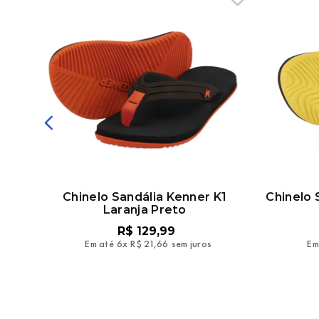
mmer
Chinelo Sandália Kenner K1
Chinelo
Laranja Preto
R$
129
,
99
Em até
6
x
R$
21
,
66
sem juros
Em