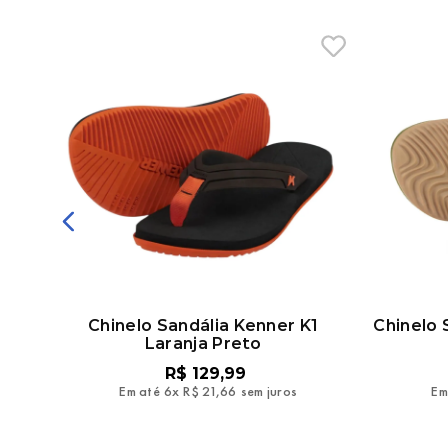
mmer
Chinelo Sandália Kenner K1
Chinelo
Laranja Preto
R$
129
,
99
Em até
6
x
R$
21
,
66
sem juros
Em