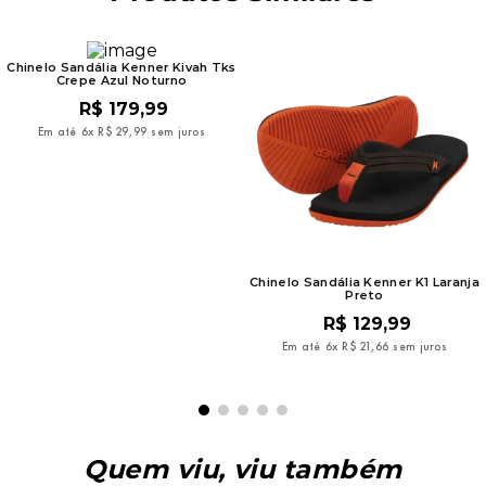
Chinelo Sandália Kenner Kivah Tks
Crepe Azul Noturno
R$
179
,
99
Em até
6
x
R$
29
,
99
sem juros
Chinelo Sandália Kenner K1 Laranja
Preto
R$
129
,
99
Em até
6
x
R$
21
,
66
sem juros
Quem viu, viu também