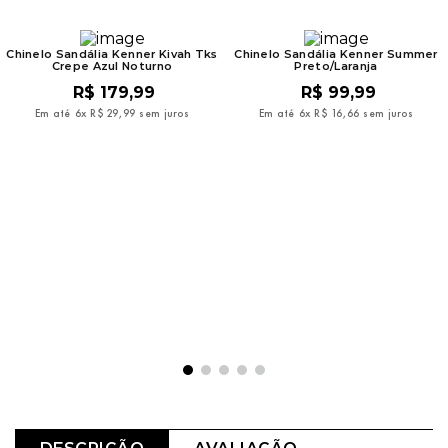
Chinelo Sandália Kenner Kivah Tks
Chinelo Sandália Kenner Summer
Crepe Azul Noturno
Preto/Laranja
R$
179
,
99
R$
99
,
99
Em até
6
x
R$
29
,
99
sem juros
Em até
6
x
R$
16
,
66
sem juros