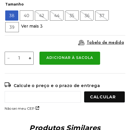
9
º
mochila oakley
Tamanho
10
º
moletom
38
40
42
44
35
36
37
Ver mais 3
39
Tabela de medida
－
＋
ADICIONAR À SACOLA
Calcule o preço e o prazo de entrega
Não sei meu CEP
Produtos Similares