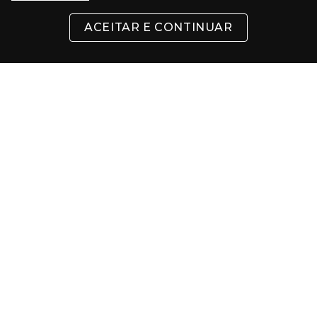
ACEITAR E CONTINUAR
INSTITUCIONAL
SUPORTE
CONTATO
FORMAS DE PAGAMENTO
Cartões
Pix
Com 5% de desconto
Boleto