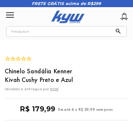
FRETE GRÁTIS acima de R$299
Pesquisar
TERMOS MAIS BUSCADOS
1
º
tênis oakley
☆
☆
☆
☆
☆
2
º
oakley
Chinelo Sandália Kenner
3
º
teeth bomber 3
Kivah Cushy Preto e Azul
4
º
boné
Vendido e entregue por
KYW
5
º
kenner
6
º
tenis
R$
179
,
99
Em até
6
x
R$
29
,
99
sem juros
7
º
vans
8
º
regata