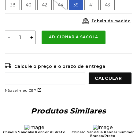
9
º
mochila oakley
38
40
42
44
39
41
43
10
º
moletom
Tabela de medida
－
＋
ADICIONAR À SACOLA
Calcule o preço e o prazo de entrega
Não sei meu CEP
Produtos Similares
Chinelo Sandália Kenner K1 Preto
Chinelo Sandália Kenner Summer
Branco/Preto