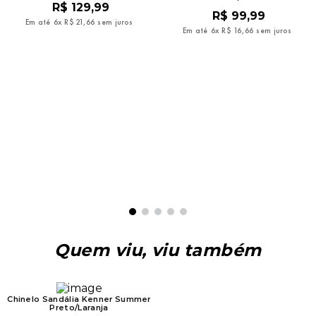
R$
129
,
99
R$
99
,
99
Em até
6
x
R$
21
,
66
sem juros
Em até
6
x
R$
16
,
66
sem juros
Quem viu, viu também
Chinelo Sandália Kenner Summer
Preto/Laranja