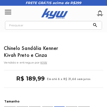
FRETE GRÁTIS acima de R$299
Pesquisar
TERMOS MAIS BUSCADOS
1
º
tênis oakley
Chinelo Sandália Kenner
2
º
oakley
Kivah Preto e Cinza
3
º
teeth bomber 3
Vendido e entregue por
KYW
4
º
boné
5
º
kenner
R$
189
,
99
Em até
6
x
R$
31
,
66
sem juros
6
º
tenis
7
º
vans
8
º
regata
Tamanho