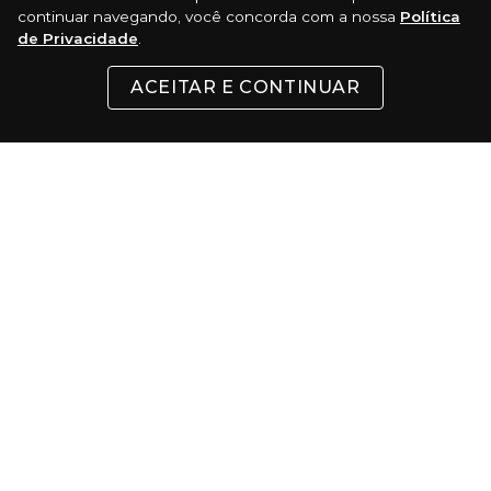
REDES SOCIAIS
continuar navegando, você concorda com a nossa
Política
de Privacidade
.
ACEITAR E CONTINUAR
INSTITUCIONAL
SUPORTE
CONTATO
FORMAS DE PAGAMENTO
Cartões
Pix