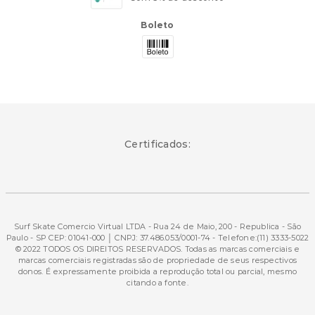
Boleto
Certificados:
Surf Skate Comercio Virtual LTDA - Rua 24 de Maio, 200 - Republica - São
Paulo - SP CEP: 01041-000 │ CNPJ: 37.486.053/0001-74 - Telefone:(11) 3333-5022
© 2022 TODOS OS DIREITOS RESERVADOS. Todas as marcas comerciais e
marcas comerciais registradas são de propriedade de seus respectivos
donos. É expressamente proibida a reprodução total ou parcial, mesmo
citando a fonte.