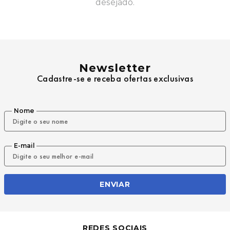
desejado.
9
º
mochila oakley
10
º
bermuda
Newsletter
Cadastre-se e receba ofertas exclusivas
Nome
E-mail
ENVIAR
REDES SOCIAIS