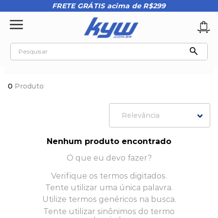
FRETE GRÁTIS acima de R$299
Pesquisar
TERMOS MAIS BUSCADOS
0
Produto
1
º
tênis oakley
2
º
oakley
Relevância
3
º
teeth bomber 3
4
º
kenner
Nenhum produto encontrado
5
º
boné
O que eu devo fazer?
6
º
vans
Verifique os termos digitados.
Tente utilizar uma única palavra.
7
º
regata
Utilize termos genéricos na busca.
8
º
tenis
Tente utilizar sinônimos do termo