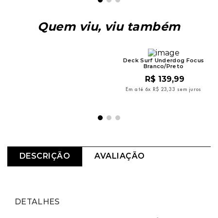
Quem viu, viu também
Estojo Wet Dreams Para
Deck Surf Underdog Focus
Acessórios de Surf
Branco/Preto
R$
184
,
99
R$
139
,
99
Em até
6
x
R$
30
,
83
sem juros
Em até
6
x
R$
23
,
33
sem juros
DESCRIÇÃO
AVALIAÇÃO
DETALHES