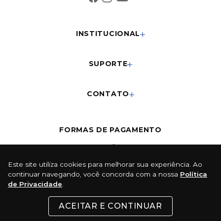
INSTITUCIONAL
SUPORTE
CONTATO
FORMAS DE PAGAMENTO
Cartões
Este site utiliza cookies para melhorar sua experiência. Ao
continuar navegando, você concorda com a nossa
Política
Pix
de Privacidade
.
Com 5% de desconto
ACEITAR E CONTINUAR
Boleto