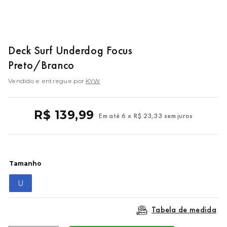
9
º
mochila oakley
10
º
kenner rakka
Deck Surf Underdog Focus
Preto/Branco
Vendido e entregue por
KYW
R$
139
,
99
Em até
6
x
R$
23
,
33
sem juros
Tamanho
U
Tabela de medida