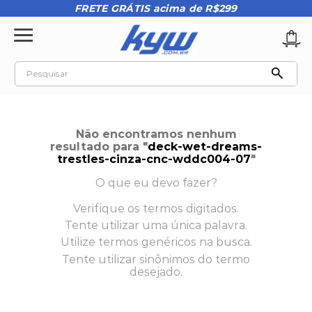
FRETE GRÁTIS acima de R$299
Pesquisar
TERMOS MAIS BUSCADOS
1
º
tênis oakley
Não encontramos nenhum
2
º
oakley
resultado para "
deck-wet-dreams-
trestles-cinza-cnc-wddc004-07
"
3
º
teeth bomber 3
O que eu devo fazer?
4
º
boné
Verifique os termos digitados.
5
º
kenner
Tente utilizar uma única palavra.
6
º
tenis
Utilize termos genéricos na busca.
Tente utilizar sinônimos do termo
7
º
vans
desejado.
8
º
regata
9
º
mochila oakley