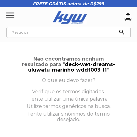
FRETE GRÁTIS acima de R$299
Pesquisar
TERMOS MAIS BUSCADOS
1
º
tênis oakley
Não encontramos nenhum
2
º
oakley
resultado para "
deck-wet-dreams-
uluwatu-marinho-wddf003-11
"
3
º
teeth bomber 3
O que eu devo fazer?
4
º
boné
Verifique os termos digitados.
5
º
kenner
Tente utilizar uma única palavra.
6
º
tenis
Utilize termos genéricos na busca.
Tente utilizar sinônimos do termo
7
º
vans
desejado.
8
º
regata
9
º
mochila oakley