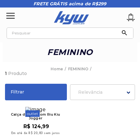
FRETE GRÁTIS acima de R$299
Pesquisar
TERMOS MAIS BUSCADOS
FEMININO
1
º
tênis oakley
2
º
oakley
FEMININO
1
Produto
3
º
teeth bomber 3
4
º
boné
Filtrar
Relevância
5
º
kenner
6
º
tenis
outlet
Calça de Moletom Riu Kiu
Jogger
7
º
vans
R$
124
,
99
8
º
regata
Em até
6
x
R$
20
,
83
sem juros