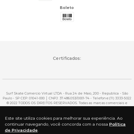
Boleto
Certificados:
Surf Skate Comercio Virtual LTDA - Rua 24 de Maio, 200 - Republica - São
Paulo - SP CEP: 01041-000 │ CNPJ: 37.486.053/0001-74 - Telefone:(11) 3333-5022
© 2022 TODOS OS DIREITOS RESERVADOS. Todas as marcas comerciais e
marcas comerciais registradas são de propriedade de seus respectivos
donos. É expressamente proibida a reprodução total ou parcial, mesmo
citando a fonte.
Este site utiliza cookies para melhorar sua experiência. Ao
continuar navegando, você concorda com a nossa
Política
de Privacidade
.