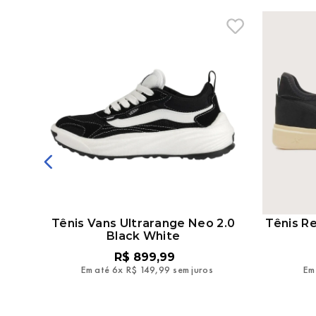
áqui
Tênis Vans Ultrarange Neo 2.0
Tênis R
Black White
R$
899
,
99
Em até
6
x
R$
149
,
99
sem juros
Em