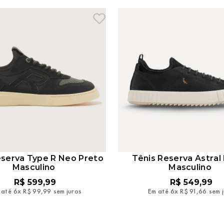
eserva Type R Neo Preto
Tênis Reserva Astral
Masculino
Masculino
R$
599
,
99
R$
549
,
99
 até
6
x
R$
99
,
99
sem juros
Em até
6
x
R$
91
,
66
sem 