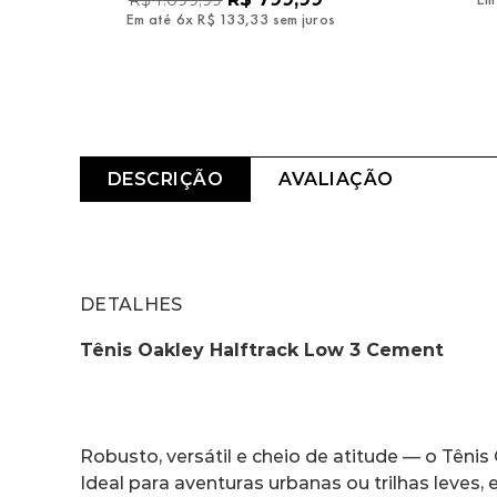
R$
1
.
099
,
99
Em até
6
x
R$
133
,
33
sem juros
DESCRIÇÃO
AVALIAÇÃO
DETALHES
Tênis Oakley Halftrack Low 3 Cement
Robusto, versátil e cheio de atitude — o Tênis
Ideal para aventuras urbanas ou trilhas leves