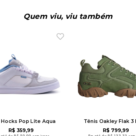
Quem viu, viu também
 Hocks Pop Lite Aqua
Tênis Oakley Flak 3
R$
359
,
99
R$
799
,
99
 até
6
x
R$
59
,
99
sem juros
Em até
6
x
R$
133
,
33
sem 