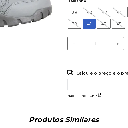
Tamanho
38
40
42
44
39
41
43
45
－
＋
Calcule o preço e o p
Não sei meu CEP
Produtos Similares