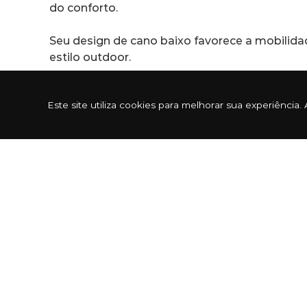
do conforto.
Seu design de cano baixo favorece a mobilida
estilo outdoor.
Seja no asfalto da cidade ou em trilhas natura
Este site utiliza cookies para melhorar sua experiênc
Sobre a marca Oakley
A marca Oakley foi criada em 1975 pelo cien
inovador. Com esse mesmo espírito, Jim resolve
desenvolvendo mochilas para alpinismo, calça
categorias alcançando todo o tipo de público,