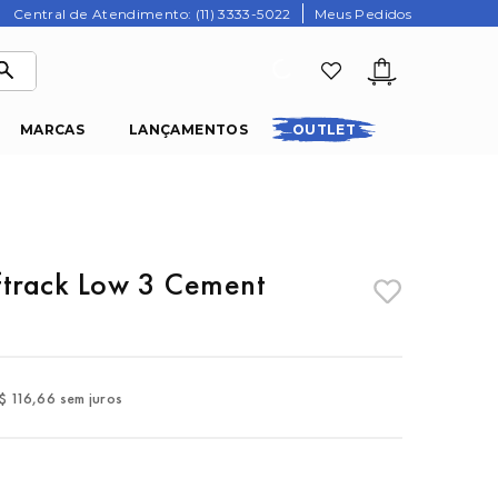
Central de Atendimento: (11) 3333-5022
Meus Pedidos
MARCAS
LANÇAMENTOS
OUTLET
ftrack Low 3 Cement
$
116
,
66
sem juros