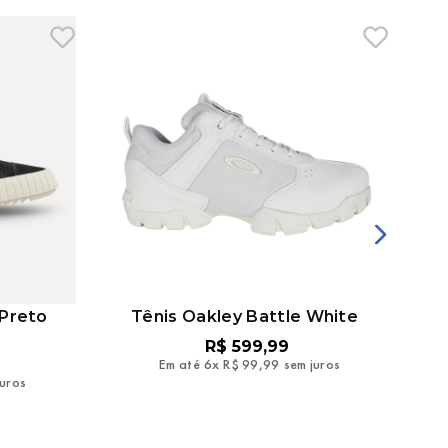
 Preto
Tênis Oakley Battle White
R$
599
,
99
Em até
6
x
R$
99
,
99
sem juros
juros