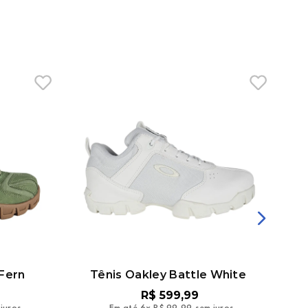
 Fern
Tênis Oakley Battle White
R$
599
,
99
juros
Em até
6
x
R$
99
,
99
sem juros