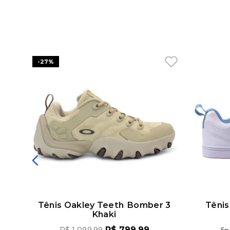
-
27%
áqui
Tênis Oakley Teeth Bomber 3
Tênis
Khaki
R$
799
,
99
Em