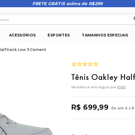
FRETE GRÁTIS acima de R$299
isar
ACESSÓRIOS
ESPORTES
TAMANHOS ESPECIAIS
Halftrack Low 3 Cement
☆
☆
☆
☆
☆
Tênis Oakley Hal
Vendido e entregue por
KYW
R$
699
,
99
Em até
6
x
R