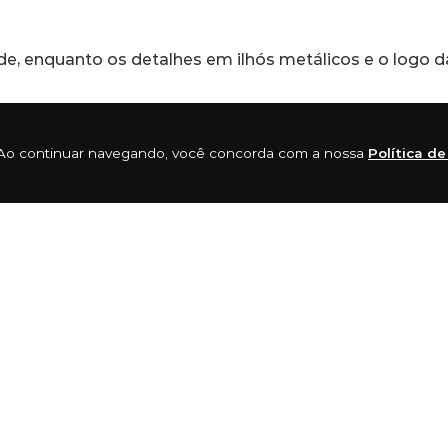
de, enquanto os detalhes em ilhós metálicos e o logo 
is, o Halftrack Low III entrega performance e estilo em 
ia. Ao continuar navegando, você concorda com a nossa
Política d
tista Jim Jannard, que começou criando manoplas para 
u criar óculos de sol desenvolvidos para pilotos de ca
dos esportivos e relógios de pulso. Não demorou para 
 com produtos versáteis, funcionais, com design chamat