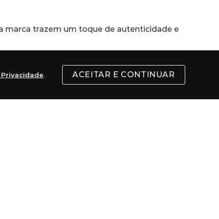
da marca trazem um toque de autenticidade e 
todas as situações.
ACEITAR E CONTINUAR
e Privacidade
.
motocicletas com um design bastante 
rro de corrida e, com o passar do tempo, foi 
marca expandir para diversas outras 
ivo e diversos recursos tecnológicos.