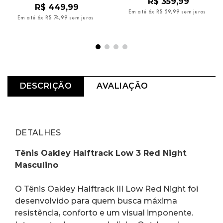
R$
359
,
99
R$
449
,
99
Em até
6
x
R$
59
,
99
sem juros
Em até
6
x
R$
74
,
99
sem juros
DESCRIÇÃO
AVALIAÇÃO
DETALHES
Tênis Oakley Halftrack Low 3 Red Night 
Masculino
O Tênis Oakley Halftrack III Low Red Night foi 
desenvolvido para quem busca máxima 
resistência, conforto e um visual imponente. 