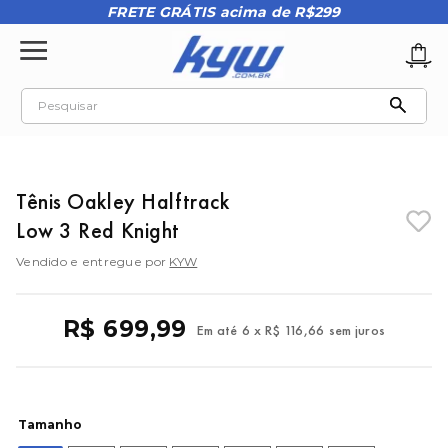
FRETE GRÁTIS acima de R$299
Pesquisar
TERMOS MAIS BUSCADOS
1
º
tênis oakley
Tênis Oakley Halftrack
2
º
oakley
Low 3 Red Knight
3
º
teeth bomber 3
Vendido e entregue por
KYW
4
º
boné
5
º
kenner
R$
699
,
99
Em até
6
x
R$
116
,
66
sem juros
6
º
tenis
7
º
vans
8
º
regata
Tamanho