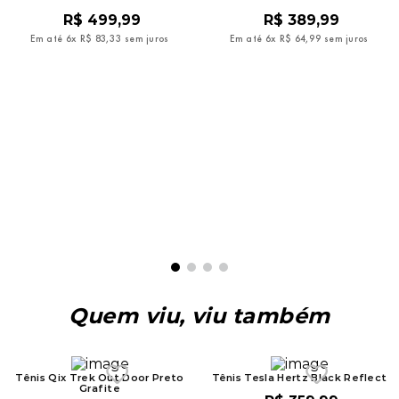
R$
499
,
99
R$
389
,
99
Em até
6
x
R$
83
,
33
sem juros
Em até
6
x
R$
64
,
99
sem juros
Quem viu, viu também
Tênis Qix Trek Out Door Preto
Tênis Tesla Hertz Black Reflect
Grafite