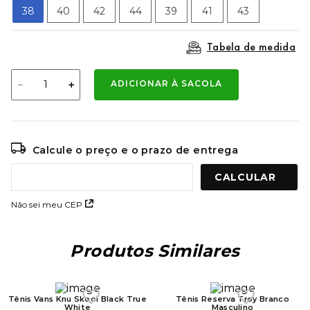
9
º
mochila oakley
38
40
42
44
39
41
43
10
º
moletom
Tabela de medida
－
＋
ADICIONAR À SACOLA
Calcule o preço e o prazo de entrega
Não sei meu CEP
Produtos Similares
Tênis Vans Knu Skool Black True
Tênis Reserva Troy Branco
White
Masculino