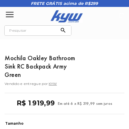
FRETE GRÁTIS acima de R$299
Mochila Oakley Bathroom
Sink RC Backpack Army
Green
Vendido e entregue por
KYW
R$
1
919
,
99
Em até
6
x
R$
319
,
99
sem juros
.
Tamanho