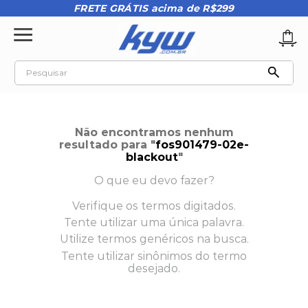
FRETE GRÁTIS acima de R$299
Pesquisar
TERMOS MAIS BUSCADOS
1
º
tênis oakley
Não encontramos nenhum
2
º
oakley
resultado para "
fos901479-02e-
blackout
"
3
º
teeth bomber 3
O que eu devo fazer?
4
º
boné
Verifique os termos digitados.
5
º
kenner
Tente utilizar uma única palavra.
6
º
tenis
Utilize termos genéricos na busca.
Tente utilizar sinônimos do termo
7
º
vans
desejado.
8
º
regata
9
º
mochila oakley