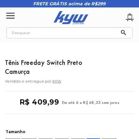
FRETE GRÁTIS acima de R$299
Pesquisar
TERMOS MAIS BUSCADOS
1
º
tênis oakley
Tênis Freeday Switch Preto
2
º
oakley
Camurça
3
º
teeth bomber 3
Vendido e entregue por
KYW
4
º
boné
5
º
kenner
R$
409
,
99
Em até
6
x
R$
68
,
33
sem juros
6
º
tenis
7
º
vans
8
º
regata
Tamanho