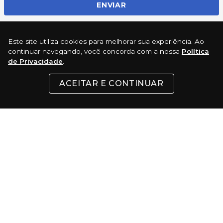
ENVIAR
Este site utiliza cookies para melhorar sua experiência. Ao
REDES SOCIAIS
continuar navegando, você concorda com a nossa
Política
de Privacidade
.
ACEITAR E CONTINUAR
INSTITUCIONAL
SUPORTE
CONTATO
FORMAS DE PAGAMENTO
Cartões