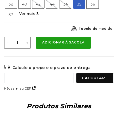
9
º
mochila oakley
38
40
42
44
34
35
36
10
º
moletom
Ver mais 3
37
Tabela de medida
－
＋
ADICIONAR À SACOLA
Calcule o preço e o prazo de entrega
Não sei meu CEP
Produtos Similares