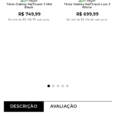
Tênis Oakley Halftrack 3 Mid
Tênis Oakley Halftrack Low 3
Black
White
R$
749
,
99
R$
699
,
99
Em até
6
x
R$
124
,
99
sem juros
Em até
6
x
R$
116
,
66
sem juros
DESCRIÇÃO
AVALIAÇÃO