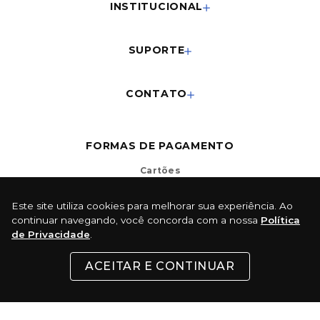
INSTITUCIONAL
SUPORTE
CONTATO
FORMAS DE PAGAMENTO
Cartões
Este site utiliza cookies para melhorar sua experiência. Ao
continuar navegando, você concorda com a nossa
Política
Pix
de Privacidade
.
Com 5% de desconto
ACEITAR E CONTINUAR
Boleto