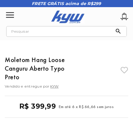
FRETE GRÁTIS acima de R$299
Pesquisar
TERMOS MAIS BUSCADOS
1
º
tênis oakley
Moletom Hang Loose
2
º
oakley
Canguru Aberto Typo
3
º
teeth bomber 3
Preto
4
º
kenner
Vendido e entregue por
KYW
5
º
boné
R$
399
,
99
6
º
vans
Em até
6
x
R$
66
,
66
sem juros
7
º
regata
8
º
tenis