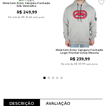
Moletom Ecko Canguru Fechado
Silk Vermelho
R$
249
,
99
Em até
6
x
R$
41
,
66
sem juros
Moletom Ecko Canguru Fechado
Logo Frontal Cinza Mescla
R$
239
,
99
Em até
6
x
R$
39
,
99
sem juros
DESCRIÇÃO
AVALIAÇÃO