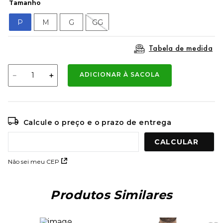
Tamanho
9
º
mochila oakley
P
M
G
GG
10
º
bermuda
Tabela de medida
－
＋
ADICIONAR À SACOLA
Calcule o preço e o prazo de entrega
Não sei meu CEP
Produtos Similares