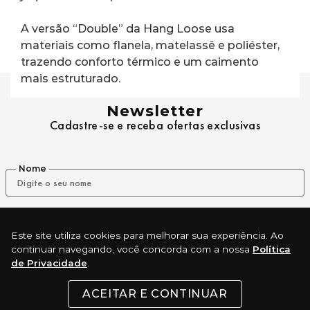
A versão “Double” da Hang Loose usa 
materiais como flanela, matelassê e poliéster, 
trazendo conforto térmico e um caimento 
mais estruturado.
Newsletter
Cadastre-se e receba ofertas exclusivas
Nome
E-mail
Este site utiliza cookies para melhorar sua experiência. Ao
continuar navegando, você concorda com a nossa
Política
de Privacidade
.
ENVIAR
ACEITAR E CONTINUAR