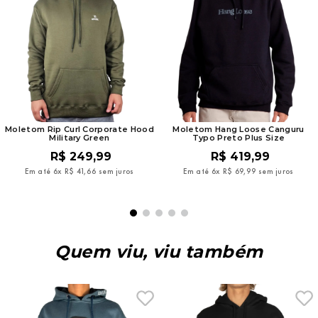
Moletom Rip Curl Corporate Hood
Moletom Hang Loose Canguru
Military Green
Typo Preto Plus Size
R$
249
,
99
R$
419
,
99
Em até
6
x
R$
41
,
66
sem juros
Em até
6
x
R$
69
,
99
sem juros
Quem viu, viu também