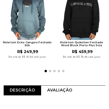
Moletom Ecko Canguru Fechado
Moletom Quiksilver Fechado
Silk
Word Block Preto Plus Size
R$
249
,
99
R$
459
,
99
Em até
6
x
R$
41
,
66
sem juros
Em até
6
x
R$
76
,
66
sem juros
DESCRIÇÃO
AVALIAÇÃO