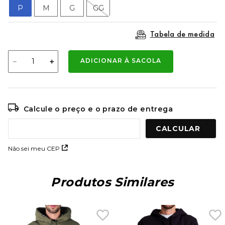
9
º
mochila oakley
P
M
G
GG
10
º
moletom
Tabela de medida
－
＋
ADICIONAR À SACOLA
Calcule o preço e o prazo de entrega
Não sei meu CEP
Produtos Similares