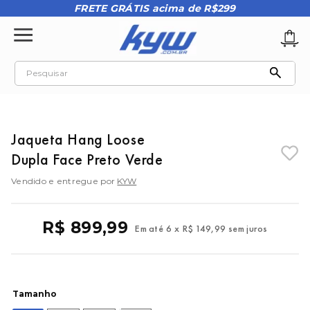
FRETE GRÁTIS acima de R$299
Pesquisar
TERMOS MAIS BUSCADOS
1
º
tênis oakley
Jaqueta Hang Loose
2
º
oakley
Dupla Face Preto Verde
3
º
teeth bomber 3
Vendido e entregue por
KYW
4
º
boné
5
º
kenner
R$
899
,
99
Em até
6
x
R$
149
,
99
sem juros
6
º
tenis
7
º
vans
8
º
regata
Tamanho