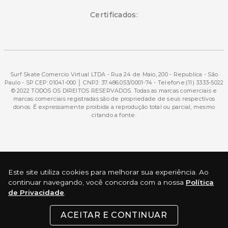
Certificados:
Surf Skate Comercio Virtual LTDA - Rua 24 de Maio, 200 - Republica - São
Paulo - SP CEP: 01041-000 │ CNPJ: 37.486.053/0001-74 - Telefone:(11) 3333-5022
© 2022 TODOS OS DIREITOS RESERVADOS. Todas as marcas comerciais e
marcas comerciais registradas são de propriedade de seus respectivos
donos. É expressamente proibida a reprodução total ou parcial, mesmo
citando a fonte.
Desenvolvimento e Tecnologia
Este site utiliza cookies para melhorar sua experiência. Ao
continuar navegando, você concorda com a nossa
Política
de Privacidade
.
ACEITAR E CONTINUAR