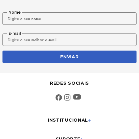
9
º
mochila oakley
Nome
10
º
moletom
E-mail
ENVIAR
REDES SOCIAIS
INSTITUCIONAL
SUPORTE