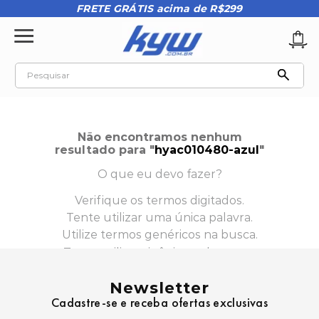
FRETE GRÁTIS acima de R$299
Pesquisar
TERMOS MAIS BUSCADOS
1
º
tênis oakley
Não encontramos nenhum
resultado para "
hyac010480-azul
"
2
º
oakley
O que eu devo fazer?
3
º
teeth bomber 3
Verifique os termos digitados.
4
º
boné
Tente utilizar uma única palavra.
5
º
kenner
Utilize termos genéricos na busca.
6
º
tenis
Tente utilizar sinônimos do termo
desejado.
7
º
vans
Newsletter
Cadastre-se e receba ofertas exclusivas
8
º
regata