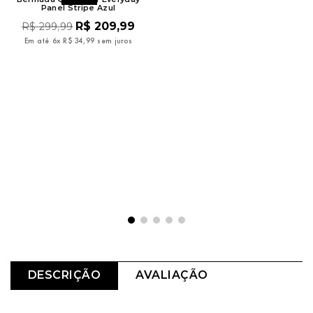
Panel Stripe Azul
R$
195
,
99
R$
279
,
99
R$
209
,
99
R$
299
,
99
Em até
6
x
R$
32
,
66
sem juros
Em até
6
x
R$
34
,
99
sem juros
DESCRIÇÃO
AVALIAÇÃO