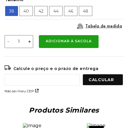
9
º
mochila oakley
38
40
42
44
46
48
10
º
moletom
Tabela de medida
－
＋
ADICIONAR À SACOLA
Calcule o preço e o prazo de entrega
Não sei meu CEP
Produtos Similares