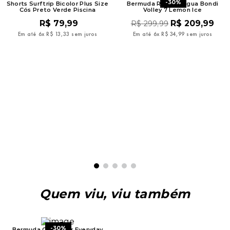
-
30%
Shorts Surftrip Bicolor Plus Size
Bermuda Rip Curl Água Bondi
Cós Preto Verde Piscina
Volley 7 Lemon Ice
R$
79
,
99
R$
209
,
99
R$
299
,
99
Em até
6
x
R$
13
,
33
sem juros
Em até
6
x
R$
34
,
99
sem juros
Quem viu, viu também
-
30%
-
30%
Bermuda Quiksilver Everyday
Bermuda Hurley Simple Imp Preto