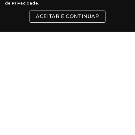
de Privacidade
.
ACEITAR E CONTINUAR
INSTITUCIONAL
SUPORTE
CONTATO
FORMAS DE PAGAMENTO
Cartões
Pix
Com 5% de desconto