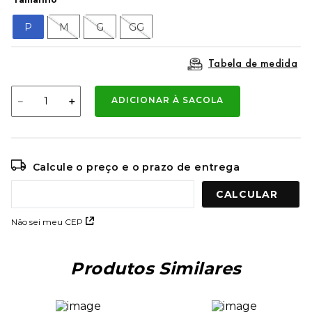
9
º
mochila oakley
P
M
G
GG
10
º
kenner rakka
Tabela de medida
－
＋
ADICIONAR À SACOLA
Calcule o preço e o prazo de entrega
Não sei meu CEP
Produtos Similares