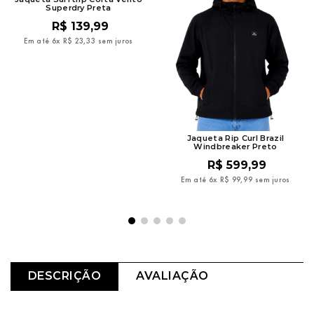
Superdry Preta
R$
139
,
99
Em até
6
x
R$
23
,
33
sem juros
Jaqueta Rip Curl Brazil
Windbreaker Preto
R$
599
,
99
Em até
6
x
R$
99
,
99
sem juros
DESCRIÇÃO
AVALIAÇÃO