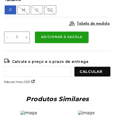
9
º
mochila oakley
P
M
G
GG
10
º
moletom
Tabela de medida
－
＋
ADICIONAR À SACOLA
Calcule o preço e o prazo de entrega
Não sei meu CEP
Produtos Similares