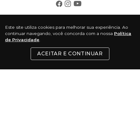
INSTITUCIONAL
Este site utiliza cookies para melhorar sua experiência. Ao
continuar navegando, você concorda com a nossa
Política
de Privacidade
.
SUPORTE
ACEITAR E CONTINUAR
CONTATO
FORMAS DE PAGAMENTO
Cartões
Pix
Com 5% de desconto