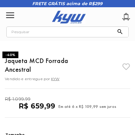
FRETE GRÁTIS acima de R$299
Pesquisar
TERMOS MAIS BUSCADOS
1
º
tênis oakley
-
40%
Jaqueta MCD Forrada
2
º
oakley
Ancestral
3
º
teeth bomber 3
Vendido e entregue por
KYW
4
º
boné
5
º
kenner
R$
1
.
099
,
99
R$
659
,
99
Em até
6
x
R$
109
,
99
sem juros
6
º
tenis
7
º
vans
8
º
regata
Tamanho