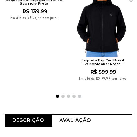
Superdry Preta
R$
139
,
99
Em até
6
x
R$
23
,
33
sem juros
Jaqueta Rip Curl Brazil
Windbreaker Preto
R$
599
,
99
Em até
6
x
R$
99
,
99
sem juros
DESCRIÇÃO
AVALIAÇÃO