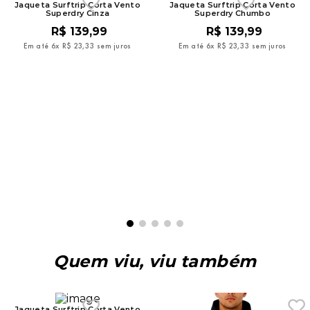
Jaqueta Surftrip Corta Vento
Jaqueta Surftrip Corta Vento
Superdry Cinza
Superdry Chumbo
R$
139
,
99
R$
139
,
99
Em até
6
x
R$
23
,
33
sem juros
Em até
6
x
R$
23
,
33
sem juros
Quem viu, viu também
Jaqueta Surftrip Corta Vento