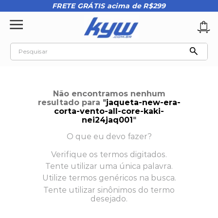
FRETE GRÁTIS acima de R$299
Pesquisar
TERMOS MAIS BUSCADOS
1
º
tênis oakley
Não encontramos nenhum
2
º
oakley
resultado para "
jaqueta-new-era-
corta-vento-all-core-kaki-
3
º
teeth bomber 3
nei24jaq001
"
4
º
kenner
O que eu devo fazer?
5
º
boné
Verifique os termos digitados.
Tente utilizar uma única palavra.
6
º
tenis
Utilize termos genéricos na busca.
7
º
regata
Tente utilizar sinônimos do termo
desejado.
8
º
vans
9
º
bermuda