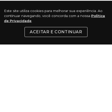
Este site utiliza cookies para melhorar sua experiência. Ao
REDES SOCIAIS
continuar navegando, você concorda com a nossa
Política
de Privacidade
.
ACEITAR E CONTINUAR
INSTITUCIONAL
SUPORTE
CONTATO
FORMAS DE PAGAMENTO
Cartões