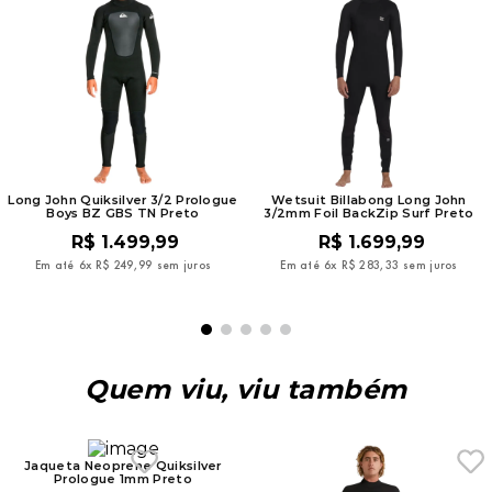
Long John Quiksilver 3/2 Prologue
Wetsuit Billabong Long John
Boys BZ GBS TN Preto
3/2mm Foil BackZip Surf Preto
R$
1
.
499
,
99
R$
1
.
699
,
99
Em até
6
x
R$
249
,
99
sem juros
Em até
6
x
R$
283
,
33
sem juros
Quem viu, viu também
Jaqueta Neoprene Quiksilver
Prologue 1mm Preto