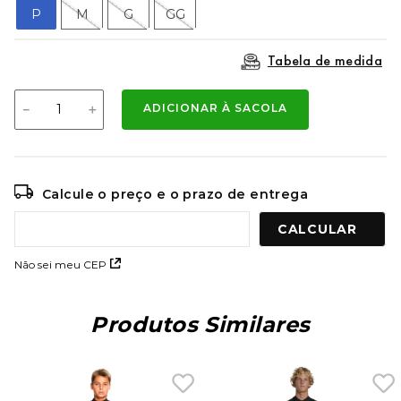
9
º
mochila oakley
P
M
G
GG
10
º
moletom
Tabela de medida
－
＋
ADICIONAR À SACOLA
Calcule o preço e o prazo de entrega
Não sei meu CEP
Produtos Similares