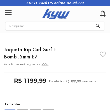
FRETE GRÁTIS acima de R$299
Pesquisar
TERMOS MAIS BUSCADOS
1
º
tênis oakley
Jaqueta Rip Curl Surf E
2
º
oakley
Bomb .5mm E7
3
º
teeth bomber 3
Vendido e entregue por
KYW
4
º
boné
5
º
kenner
R$
1
199
,
99
Em até
6
x
R$
199
,
99
sem juros
.
6
º
tenis
7
º
vans
8
º
regata
Tamanho