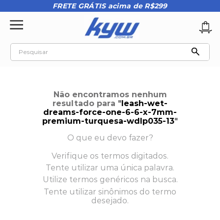
FRETE GRÁTIS acima de R$299
Pesquisar
TERMOS MAIS BUSCADOS
1
º
tênis oakley
Não encontramos nenhum
2
º
oakley
resultado para "
leash-wet-
dreams-force-one-6-6-x-7mm-
3
º
teeth bomber 3
premium-turquesa-wdlp035-13
"
4
º
boné
O que eu devo fazer?
5
º
kenner
Verifique os termos digitados.
Tente utilizar uma única palavra.
6
º
tenis
Utilize termos genéricos na busca.
7
º
vans
Tente utilizar sinônimos do termo
desejado.
8
º
regata
9
º
mochila oakley