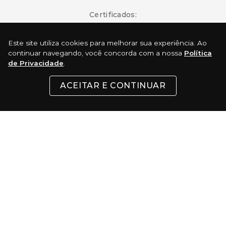
Certificados:
Este site utiliza cookies para melhorar sua experiência. Ao
continuar navegando, você concorda com a nossa
Política
de Privacidade
.
Surf Skate Comercio Virtual LTDA - Rua 24 de Maio, 200 - Republica - São
Paulo - SP CEP: 01041-000 │ CNPJ: 37.486.053/0001-74 - Telefone:(11) 3333-5022
ACEITAR E CONTINUAR
© 2022 TODOS OS DIREITOS RESERVADOS. Todas as marcas comerciais e
marcas comerciais registradas são de propriedade de seus respectivos
donos. É expressamente proibida a reprodução total ou parcial, mesmo
citando a fonte.
Desenvolvimento e Tecnologia