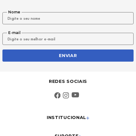
9
º
mochila oakley
Nome
10
º
moletom
E-mail
ENVIAR
REDES SOCIAIS
INSTITUCIONAL
SUPORTE