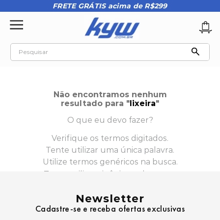
FRETE GRÁTIS acima de R$299
Pesquisar
TERMOS MAIS BUSCADOS
1
º
tênis oakley
Não encontramos nenhum
resultado para "
lixeira
"
2
º
oakley
O que eu devo fazer?
3
º
teeth bomber 3
Verifique os termos digitados.
4
º
boné
Tente utilizar uma única palavra.
5
º
kenner
Utilize termos genéricos na busca.
6
º
tenis
Tente utilizar sinônimos do termo
desejado.
7
º
vans
Newsletter
Cadastre-se e receba ofertas exclusivas
8
º
regata