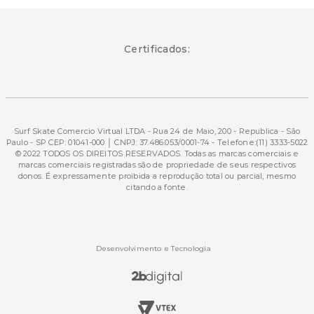
Certificados:
Surf Skate Comercio Virtual LTDA - Rua 24 de Maio, 200 - Republica - São
Paulo - SP CEP: 01041-000 │ CNPJ: 37.486.053/0001-74 - Telefone:(11) 3333-5022
© 2022 TODOS OS DIREITOS RESERVADOS. Todas as marcas comerciais e
marcas comerciais registradas são de propriedade de seus respectivos
donos. É expressamente proibida a reprodução total ou parcial, mesmo
citando a fonte.
Desenvolvimento e Tecnologia