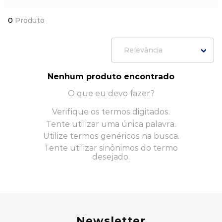
0
Produto
Relevância
Nenhum produto encontrado
O que eu devo fazer?
Verifique os termos digitados.
Tente utilizar uma única palavra.
Utilize termos genéricos na busca.
Tente utilizar sinônimos do termo
desejado.
Newsletter