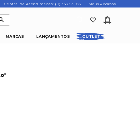
Central de Atendimento: (11) 3333-5022
Meus Pedidos
MARCAS
LANÇAMENTOS
OUTLET
to
"