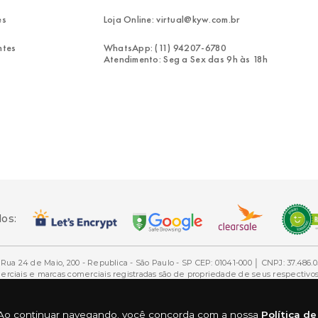
es
Loja Online: virtual@kyw.com.br
ntes
WhatsApp: (11) 94207-6780
Atendimento: Seg a Sex das 9h às 18h
dos:
Rua 24 de Maio, 200 - Republica - São Paulo - SP CEP: 01041-000 │ CNPJ: 37.486.0
ais e marcas comerciais registradas são de propriedade de seus respectivos d
mesmo citando a fonte.
ia. Ao continuar navegando, você concorda com a nossa
Política d