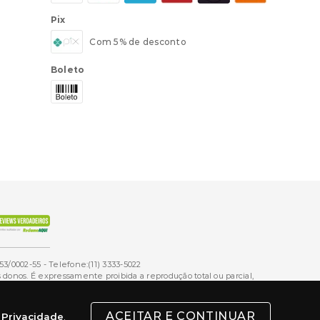
Pix
Com 5% de desconto
Boleto
53/0002-55 - Telefone:(11) 3333-5022
onos. É expressamente proibida a reprodução total ou parcial,
ACEITAR E CONTINUAR
e Privacidade
.