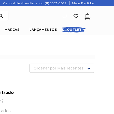
Central de Atendimento: (11) 3333-5022
Meus Pedidos
MARCAS
LANÇAMENTOS
OUTLET
Ordenar por
Mais recentes
ntrado
r?
tados.