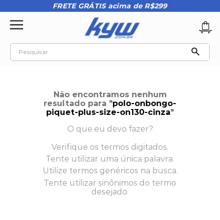
FRETE GRÁTIS acima de R$299
Pesquisar
TERMOS MAIS BUSCADOS
1
º
tênis oakley
Não encontramos nenhum
2
º
oakley
resultado para "
polo-onbongo-
piquet-plus-size-on130-cinza
"
3
º
teeth bomber 3
O que eu devo fazer?
4
º
boné
Verifique os termos digitados.
5
º
kenner
Tente utilizar uma única palavra.
6
º
tenis
Utilize termos genéricos na busca.
Tente utilizar sinônimos do termo
7
º
vans
desejado.
8
º
regata
9
º
mochila oakley