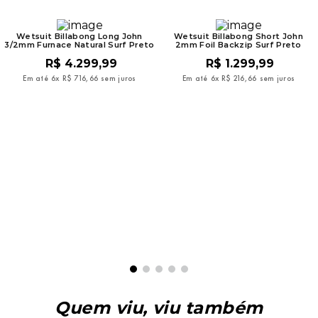
Wetsuit Billabong Long John
Wetsuit Billabong Short John
3/2mm Furnace Natural Surf Preto
2mm Foil Backzip Surf Preto
R$
4
.
299
,
99
R$
1
.
299
,
99
Em até
6
x
R$
716
,
66
sem juros
Em até
6
x
R$
216
,
66
sem juros
Quem viu, viu também