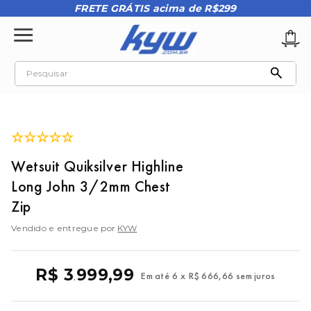
FRETE GRÁTIS acima de R$299
Pesquisar
TERMOS MAIS BUSCADOS
1
º
tênis oakley
☆
☆
☆
☆
☆
2
º
oakley
Wetsuit Quiksilver Highline
3
º
teeth bomber 3
Long John 3/2mm Chest
4
º
boné
Zip
5
º
kenner
Vendido e entregue por
KYW
6
º
tenis
7
º
vans
R$
3
999
,
99
Em até
6
x
R$
666
,
66
sem juros
.
8
º
regata