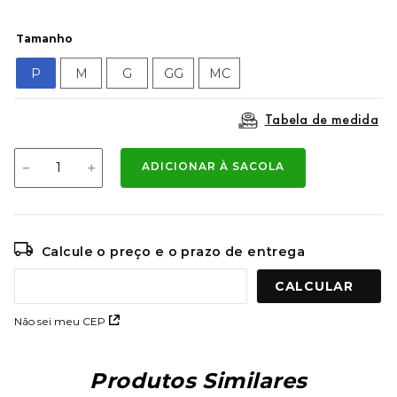
9
º
mochila oakley
Tamanho
10
º
moletom
P
M
G
GG
MC
Tabela de medida
－
＋
ADICIONAR À SACOLA
Calcule o preço e o prazo de entrega
Não sei meu CEP
Produtos Similares