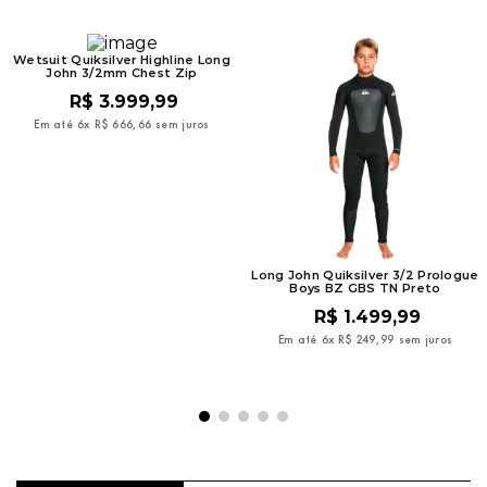
Wetsuit Quiksilver Highline Long
John 3/2mm Chest Zip
R$
3
.
999
,
99
Em até
6
x
R$
666
,
66
sem juros
Long John Quiksilver 3/2 Prologue
Boys BZ GBS TN Preto
R$
1
.
499
,
99
Em até
6
x
R$
249
,
99
sem juros