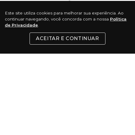
Cartões
Este site utiliza cookies para melhorar sua experiência. Ao
continuar navegando, você concorda com a nossa
Política
Pix
de Privacidade
.
Com 5% de desconto
ACEITAR E CONTINUAR
Boleto
Certificados:
Surf Skate Comercio Virtual LTDA - Rua 24 de Maio, 200 - Republica - São