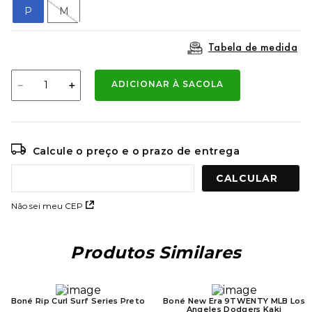
9
º
mochila oakley
P
M
10
º
moletom
Tabela de medida
－
＋
ADICIONAR À SACOLA
Calcule o preço e o prazo de entrega
Não sei meu CEP
Produtos Similares
Boné Rip Curl Surf Series Preto
Boné New Era 9TWENTY MLB Los
Angeles Dodgers Kaki