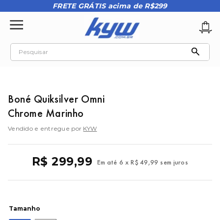
FRETE GRÁTIS acima de R$299
Pesquisar
TERMOS MAIS BUSCADOS
1
º
tênis oakley
Boné Quiksilver Omni
2
º
oakley
Chrome Marinho
3
º
teeth bomber 3
Vendido e entregue por
KYW
4
º
boné
5
º
kenner
R$
299
,
99
Em até
6
x
R$
49
,
99
sem juros
6
º
tenis
7
º
vans
8
º
regata
Tamanho