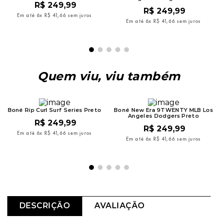
R$
249
,
99
R$
249
,
99
Em até
6
x
R$
41
,
66
sem juros
Em até
6
x
R$
41
,
66
sem juros
Quem viu, viu também
Boné Rip Curl Surf Series Preto
Boné New Era 9TWENTY MLB Los
Angeles Dodgers Preto
R$
249
,
99
R$
249
,
99
Em até
6
x
R$
41
,
66
sem juros
Em até
6
x
R$
41
,
66
sem juros
DESCRIÇÃO
AVALIAÇÃO