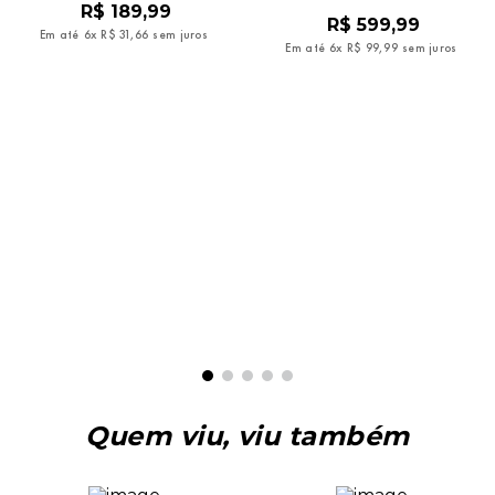
R$
189
,
99
R$
599
,
99
Em até
6
x
R$
31
,
66
sem juros
Em até
6
x
R$
99
,
99
sem juros
Quem viu, viu também