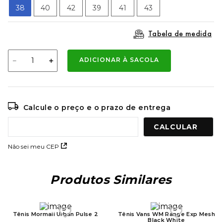
9
º
mochila oakley
38
40
42
39
41
43
10
º
moletom
Tabela de medida
－
＋
ADICIONAR À SACOLA
Calcule o preço e o prazo de entrega
Não sei meu CEP
Produtos Similares
Tênis Mormaii Urban Pulse 2
Tênis Vans WM Range Exp Mesh
Black White