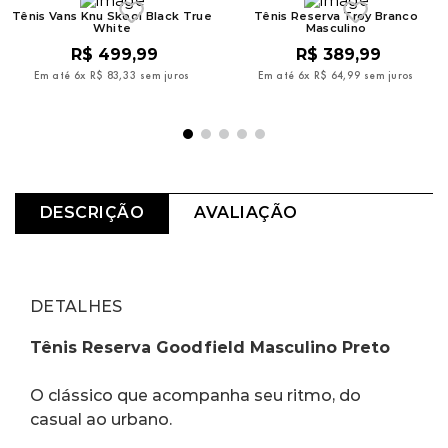
Tênis Vans Knu Skool Black True
Tênis Reserva Troy Branco
White
Masculino
R$
499
,
99
R$
389
,
99
Em até
6
x
R$
83
,
33
sem juros
Em até
6
x
R$
64
,
99
sem juros
DESCRIÇÃO
AVALIAÇÃO
DETALHES
Tênis Reserva Goodfield Masculino Preto
O clássico que acompanha seu ritmo, do 
casual ao urbano.