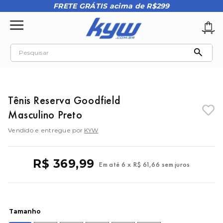
FRETE GRÁTIS acima de R$299
Pesquisar
TERMOS MAIS BUSCADOS
1
º
tênis oakley
Tênis Reserva Goodfield
2
º
oakley
Masculino Preto
3
º
teeth bomber 3
Vendido e entregue por
KYW
4
º
boné
5
º
kenner
R$
369
,
99
Em até
6
x
R$
61
,
66
sem juros
6
º
tenis
7
º
vans
8
º
regata
Tamanho