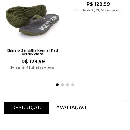
R$
129
,
99
Em até
6
x
R$
21
,
66
sem juros
Chinelo Sandália Kenner Red
Verde/Prata
R$
129
,
99
Em até
6
x
R$
21
,
66
sem juros
DESCRIÇÃO
AVALIAÇÃO