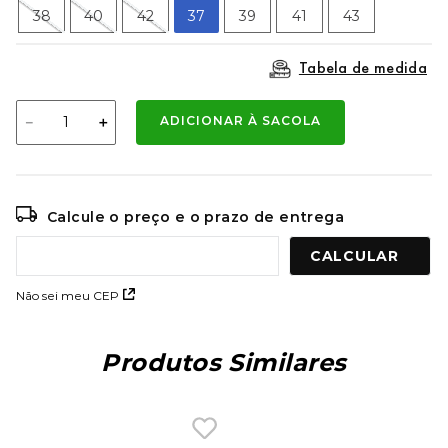
9
º
bermuda
38
40
42
37
39
41
43
10
º
mochila oakley
Tabela de medida
－
＋
ADICIONAR À SACOLA
Calcule o preço e o prazo de entrega
Não sei meu CEP
Produtos Similares
Chinelo Sandália Kenner Summer
Preto