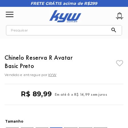
FRETE GRÁTIS acima de R$299
Pesquisar
TERMOS MAIS BUSCADOS
1
º
tênis oakley
Chinelo Reserva R Avatar
2
º
oakley
Basic Preto
3
º
teeth bomber 3
Vendido e entregue por
KYW
4
º
kenner
5
º
boné
R$
89
,
99
Em até
6
x
R$
14
,
99
sem juros
6
º
tenis
7
º
regata
8
º
vans
Tamanho