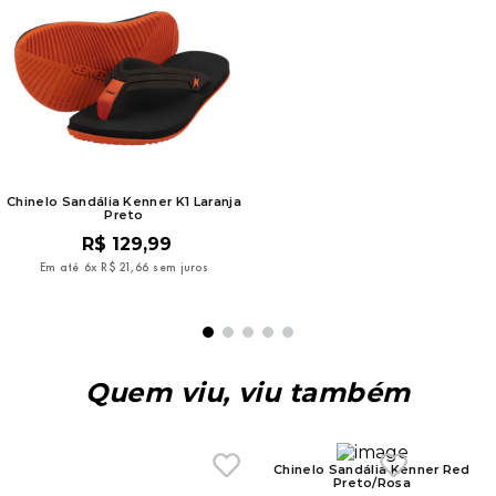
R$
99
,
99
Em até
6
x
R$
16
,
66
sem juros
Chinelo Sandália Kenner K1 Laranja
Preto
R$
129
,
99
Em até
6
x
R$
21
,
66
sem juros
Quem viu, viu também
Chinelo Sandália Kenner Red
Preto/Rosa