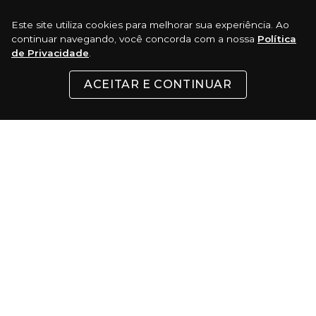
Este site utiliza cookies para melhorar sua experiência. Ao
REDES SOCIAIS
continuar navegando, você concorda com a nossa
Política
de Privacidade
.
ACEITAR E CONTINUAR
INSTITUCIONAL
SUPORTE
CONTATO
FORMAS DE PAGAMENTO
Cartões