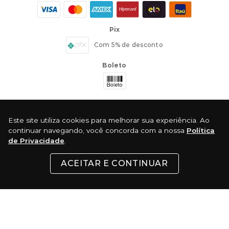
Pix
Com 5% de desconto
Boleto
Este site utiliza cookies para melhorar sua experiência. Ao
continuar navegando, você concorda com a nossa
Política
de Privacidade
.
Certificados:
ACEITAR E CONTINUAR
Surf Skate Comercio Virtual LTDA - Rua 24 de Maio, 200 - Republica - São
Paulo - SP CEP: 01041-000 │ CNPJ: 37.486.053/0001-74 - Telefone:(11) 3333-5022
© 2022 TODOS OS DIREITOS RESERVADOS. Todas as marcas comerciais e