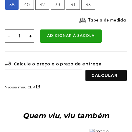
9
º
mochila oakley
38
40
42
39
41
43
10
º
moletom
Tabela de medida
－
＋
ADICIONAR À SACOLA
Calcule o preço e o prazo de entrega
Não sei meu CEP
Quem viu, viu também