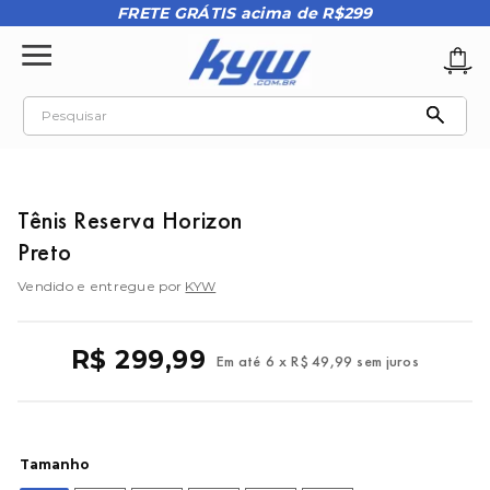
FRETE GRÁTIS acima de R$299
Pesquisar
TERMOS MAIS BUSCADOS
1
º
tênis oakley
Tênis Reserva Horizon
2
º
oakley
Preto
3
º
teeth bomber 3
Vendido e entregue por
KYW
4
º
boné
5
º
kenner
R$
299
,
99
Em até
6
x
R$
49
,
99
sem juros
6
º
tenis
7
º
vans
8
º
regata
Tamanho