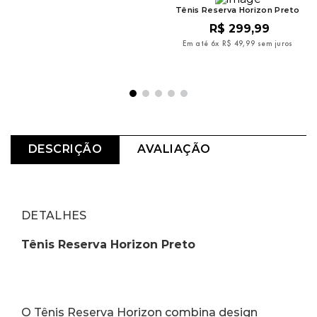
Tênis Reserva Yankee Osso
Tênis Reserva Horizon Preto
Branco
R$
299
,
99
R$
899
,
99
Em até
6
x
R$
49
,
99
sem juros
Em até
6
x
R$
149
,
99
sem juros
DESCRIÇÃO
AVALIAÇÃO
DETALHES
Tênis Reserva Horizon Preto
O Tênis Reserva Horizon combina design 