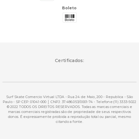
Boleto
Certificados:
Surf Skate Comercio Virtual LTDA - Rua 24 de Maio, 200 - Republica - São
Paulo - SP CEP: 01041-000 │ CNPJ: 37.486.053/0001-74 - Telefone:(11) 3333-5022
© 2022 TODOS OS DIREITOS RESERVADOS. Todas as marcas comerciais e
marcas comerciais registradas são de propriedade de seus respectivos
donos. É expressamente proibida a reprodução total ou parcial, mesmo
citando a fonte.