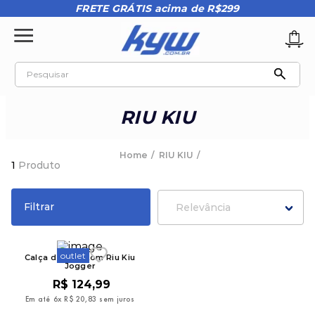
FRETE GRÁTIS acima de R$299
Pesquisar
TERMOS MAIS BUSCADOS
RIU KIU
1
º
tênis oakley
2
º
oakley
RIU KIU
1
Produto
3
º
teeth bomber 3
4
º
boné
Filtrar
Relevância
5
º
kenner
6
º
tenis
outlet
Calça de Moletom Riu Kiu
Jogger
7
º
vans
R$
124
,
99
8
º
regata
Em até
6
x
R$
20
,
83
sem juros