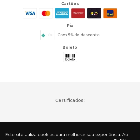
Cartões
Pix
Este site utiliza cookies para melhorar sua experiência. Ao
continuar navegando, você concorda com a nossa
Política
Com 5% de desconto
de Privacidade
.
Boleto
ACEITAR E CONTINUAR
Certificados:
Surf Skate Comercio Virtual LTDA - Rua 24 de Maio, 200 - Republica - São