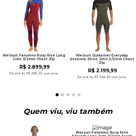
Wetsuit Feminino Roxy Rise Long
Wetsuit Quiksilver Everyday
John 3/2mm Chest Zip
Sessions Short John 2/2mm Chest
Zip
R$
2
.
899
,
99
R$
2
.
199
,
99
Em até
6
x
R$
483
,
33
sem juros
Em até
6
x
R$
366
,
66
sem juros
Quem viu, viu também
Wetsuit Feminino Roxy Elite
Stretch Long John 3/2mm Front