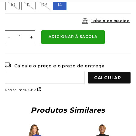
9
º
mochila oakley
10
12
08
14
10
º
moletom
Tabela de medida
－
＋
ADICIONAR À SACOLA
Calcule o preço e o prazo de entrega
Não sei meu CEP
Produtos Similares