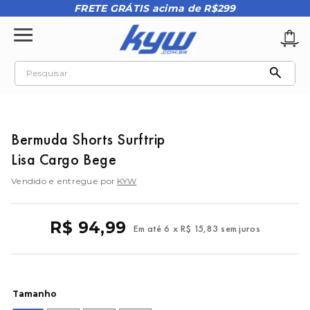
FRETE GRÁTIS acima de R$299
Pesquisar
TERMOS MAIS BUSCADOS
1
º
tênis oakley
Bermuda Shorts Surftrip
2
º
oakley
Lisa Cargo Bege
3
º
teeth bomber 3
Vendido e entregue por
KYW
4
º
boné
5
º
kenner
R$
94
,
99
Em até
6
x
R$
15
,
83
sem juros
6
º
tenis
7
º
vans
8
º
regata
Tamanho