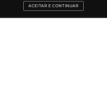
ACEITAR E CONTINUAR
SUPORTE
CONTATO
FORMAS DE PAGAMENTO
Cartões
Pix
Com 5% de desconto
Boleto