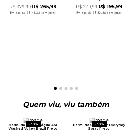
R$
265
,
99
R$
195
,
99
R$
379
,
99
R$
279
,
99
Em até
6
x
R$
44
,
33
sem juros
Em até
6
x
R$
32
,
66
sem juros
Quem viu, viu também
-
30%
-
30%
Bermuda Rip Curl Água Abi
Bermuda Quiksilver Everyday
Washed Volley Brazil Preto
Spray Preto