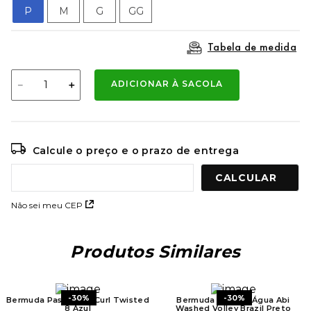
9
º
mochila oakley
P
M
G
GG
10
º
moletom
Tabela de medida
－
＋
ADICIONAR À SACOLA
Calcule o preço e o prazo de entrega
Não sei meu CEP
Produtos Similares
-
30%
-
30%
Bermuda Paseio Rip Curl Twisted
Bermuda Rip Curl Água Abi
8 Azul
Washed Volley Brazil Preto