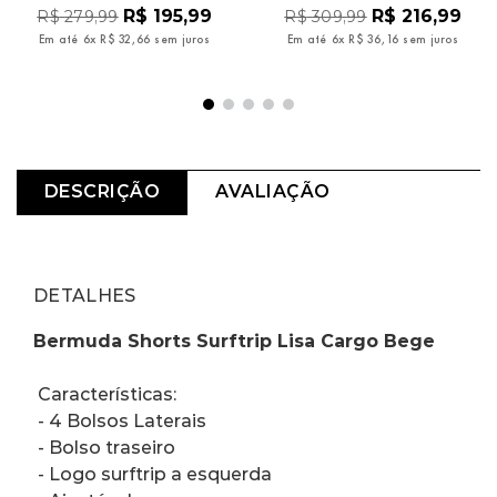
R$
195
,
99
R$
216
,
99
R$
279
,
99
R$
309
,
99
Em até
6
x
R$
32
,
66
sem juros
Em até
6
x
R$
36
,
16
sem juros
DESCRIÇÃO
AVALIAÇÃO
DETALHES
Bermuda Shorts Surftrip Lisa Cargo Bege
 Características:
 - 4 Bolsos Laterais 
 - Bolso traseiro
 - Logo surftrip a esquerda 