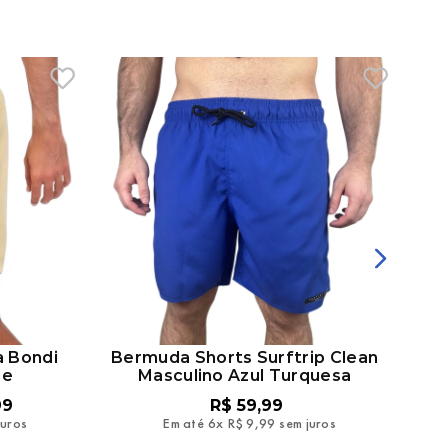
a Bondi
Bermuda Shorts Surftrip Clean
Be
ce
Masculino Azul Turquesa
99
R$
59
,
99
juros
Em até
6
x
R$
9
,
99
sem juros