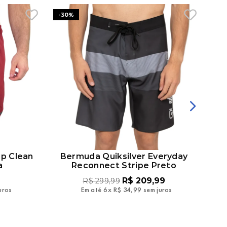
-
30%
-
3
ip Clean
Bermuda Quiksilver Everyday
B
a
Reconnect Stripe Preto
R$
209
,
99
R$
299
,
99
uros
Em até
6
x
R$
34
,
99
sem juros