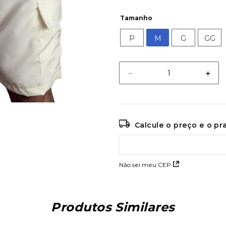
Tamanho
P
M
G
GG
－
＋
Calcule o preço e o p
Não sei meu CEP
Produtos Similares