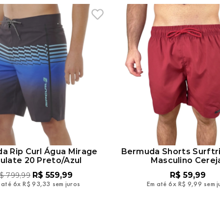
a Rip Curl Água Mirage
Bermuda Shorts Surftr
ulate 20 Preto/Azul
Masculino Cerej
R$
559
,
99
R$
59
,
99
$
799
,
99
 até
6
x
R$
93
,
33
sem juros
Em até
6
x
R$
9
,
99
sem j