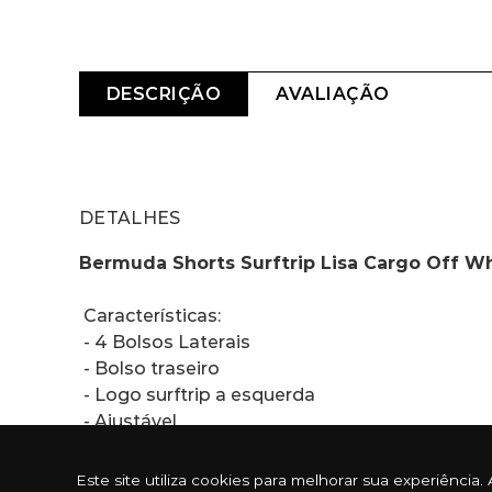
DESCRIÇÃO
AVALIAÇÃO
DETALHES
Bermuda Shorts Surftrip Lisa Cargo Off W
 Características:
 - 4 Bolsos Laterais 
 - Bolso traseiro
 - Logo surftrip a esquerda 
 - Ajustável 
 - 100% poliéster 
Este site utiliza cookies para melhorar sua experiênc