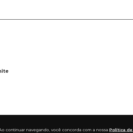
hite
ia. Ao continuar navegando, você concorda com a nossa
Política d