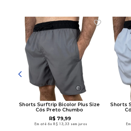
argo
Shorts Surftrip Bicolor Plus Size
Shorts S
Cós Preto Chumbo
Có
R$
79
,
99
Em até
6
x
R$
13
,
33
sem juros
Em