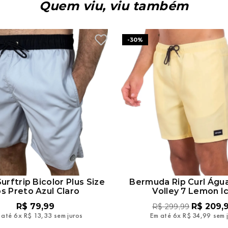
Quem viu, viu também
-
30%
urftrip Bicolor Plus Size
Bermuda Rip Curl Águ
s Preto Azul Claro
Volley 7 Lemon I
R$
79
,
99
R$
209
,
R$
299
,
99
 até
6
x
R$
13
,
33
sem juros
Em até
6
x
R$
34
,
99
sem 