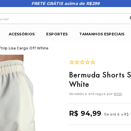
FRETE GRÁTIS acima de R$299
isar
ACESSÓRIOS
ESPORTES
TAMANHOS ESPECIAIS
trip Lisa Cargo Off White
☆
☆
☆
☆
☆
Bermuda Shorts Su
White
Vendido e entregue por
KYW
R$
94
,
99
Em até
6
x
R$