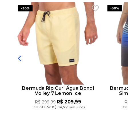
-
30%
-
30%
argo
Bermuda Rip Curl Água Bondi
Bermud
Volley 7 Lemon Ice
Sim
R$
209
,
99
R$
299
,
99
R
Em até
6
x
R$
34
,
99
sem juros
Em