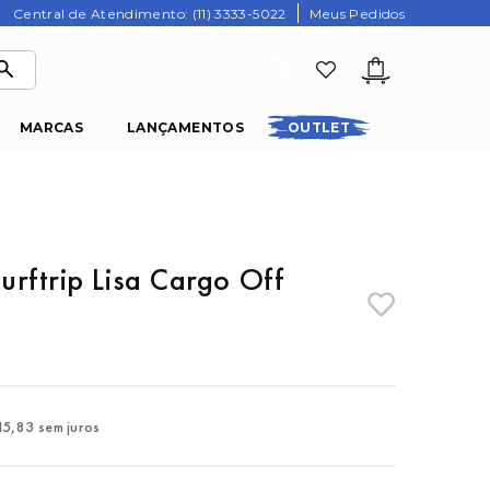
Central de Atendimento: (11) 3333-5022
Meus Pedidos
MARCAS
LANÇAMENTOS
OUTLET
rftrip Lisa Cargo Off
15
,
83
sem juros