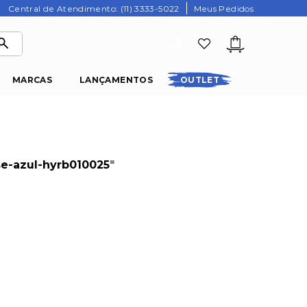
Central de Atendimento: (11) 3333-5022
Meus Pedidos
MARCAS
LANÇAMENTOS
OUTLET
se-azul-hyrb010025
"