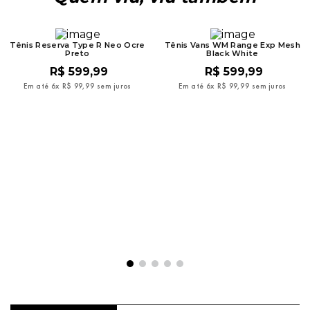
Tênis Reserva Type R Neo Ocre
Tênis Vans WM Range Exp Mesh
Preto
Black White
R$
599
,
99
R$
599
,
99
Em até
6
x
R$
99
,
99
sem juros
Em até
6
x
R$
99
,
99
sem juros