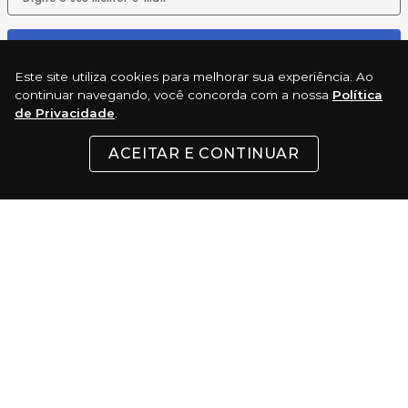
ENVIAR
Este site utiliza cookies para melhorar sua experiência. Ao
continuar navegando, você concorda com a nossa
Política
de Privacidade
.
REDES SOCIAIS
ACEITAR E CONTINUAR
INSTITUCIONAL
SUPORTE
CONTATO