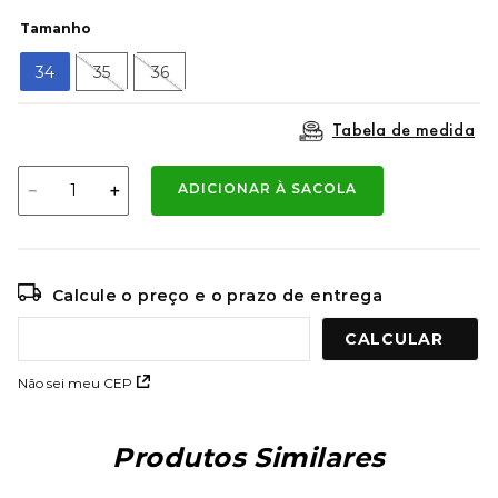
9
º
mochila oakley
Tamanho
10
º
kenner rakka
34
35
36
Tabela de medida
－
＋
ADICIONAR À SACOLA
Calcule o preço e o prazo de entrega
Não sei meu CEP
Produtos Similares