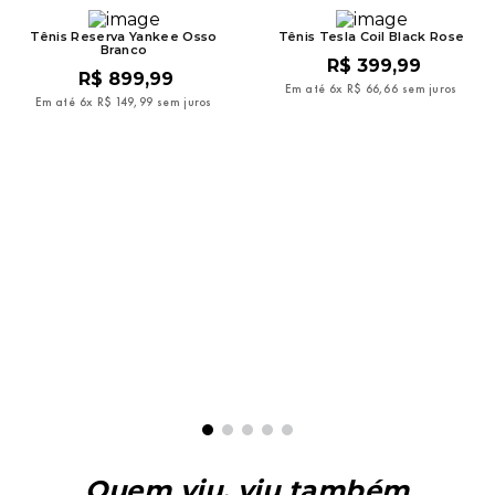
Tênis Reserva Yankee Osso
Tênis Tesla Coil Black Rose
Branco
R$
399
,
99
R$
899
,
99
Em até
6
x
R$
66
,
66
sem juros
Em até
6
x
R$
149
,
99
sem juros
Quem viu, viu também