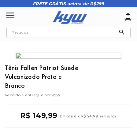
FRETE GRÁTIS acima de R$299
Pesquisar
TERMOS MAIS BUSCADOS
1
º
tênis oakley
2
º
oakley
Tênis Fallen Patriot Suede
Vulcanizado Preto e
3
º
teeth bomber 3
Branco
4
º
boné
Vendido e entregue por
KYW
5
º
kenner
6
º
tenis
R$
149
,
99
Em até
6
x
R$
24
,
99
sem juros
7
º
vans
8
º
regata