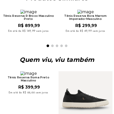
Tênis Reserva R Broox Masculino
Tênis Reserva Bora Marrom
Preto
Imperador Masculino
R$
899
,
99
R$
299
,
99
Em até
6
x
R$
149
,
99
sem juros
Em até
6
x
R$
49
,
99
sem juros
Quem viu, viu também
Tênis Reserva Roma Preto
Masculino
R$
399
,
99
Em até
6
x
R$
66
,
66
sem juros