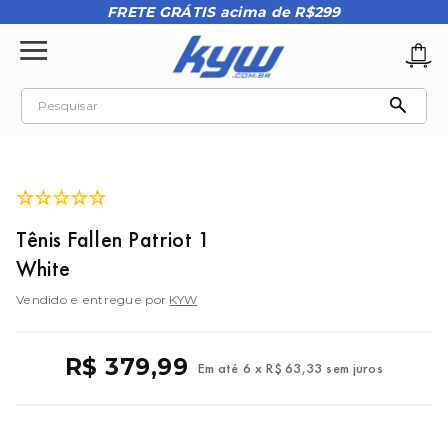
FRETE GRÁTIS acima de R$299
Pesquisar
TERMOS MAIS BUSCADOS
1
º
tênis oakley
☆
☆
☆
☆
☆
2
º
oakley
Tênis Fallen Patriot 1
3
º
teeth bomber 3
White
4
º
boné
Vendido e entregue por
KYW
5
º
kenner
6
º
tenis
R$
379
,
99
Em até
6
x
R$
63
,
33
sem juros
7
º
vans
8
º
regata