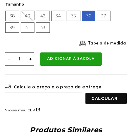
9
º
mochila oakley
Tamanho
10
º
moletom
38
40
42
34
35
36
37
39
41
43
Tabela de medida
－
＋
ADICIONAR À SACOLA
Calcule o preço e o prazo de entrega
Não sei meu CEP
Produtos Similares