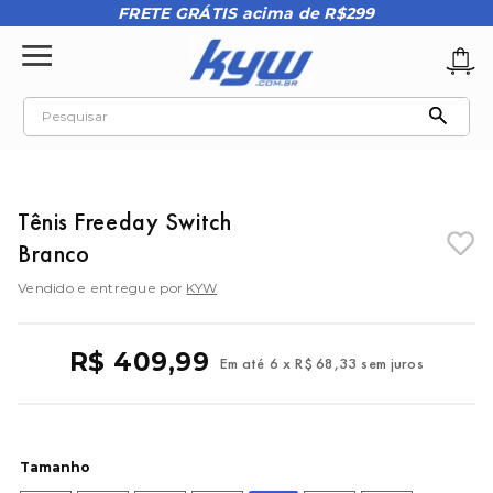
FRETE GRÁTIS acima de R$299
Pesquisar
TERMOS MAIS BUSCADOS
1
º
tênis oakley
Tênis Freeday Switch
2
º
oakley
Branco
3
º
teeth bomber 3
Vendido e entregue por
KYW
4
º
boné
5
º
kenner
R$
409
,
99
Em até
6
x
R$
68
,
33
sem juros
6
º
tenis
7
º
vans
8
º
regata
Tamanho