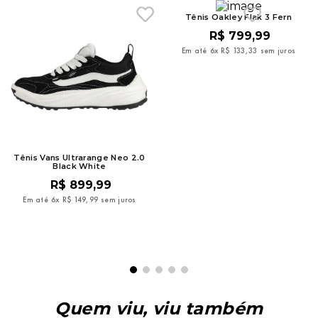
Tênis Oakley Flak 3 Fern
R$
799
,
99
Em até
6
x
R$
133
,
33
sem juros
Tênis Vans Ultrarange Neo 2.0
Black White
R$
899
,
99
Em até
6
x
R$
149
,
99
sem juros
Quem viu, viu também