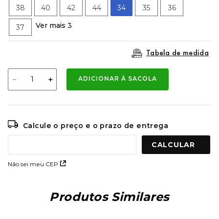
9
º
mochila oakley
38
40
42
44
34
35
36
10
º
kenner rakka
Ver mais 3
37
Tabela de medida
－
＋
ADICIONAR À SACOLA
Calcule o preço e o prazo de entrega
Não sei meu CEP
Produtos Similares