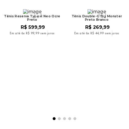
Tênis Reserva Type R Neo Ocre
Tênis Double-G Big Monster
Preto
Preto Branco
R$
599
,
99
R$
269
,
99
Em até
6
x
R$
99
,
99
sem juros
Em até
6
x
R$
44
,
99
sem juros