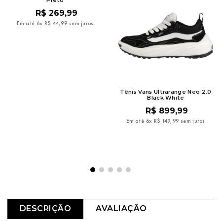
R$
269
,
99
Em até
6
x
R$
44
,
99
sem juros
Tênis Vans Ultrarange Neo 2.0
Black White
R$
899
,
99
Em até
6
x
R$
149
,
99
sem juros
DESCRIÇÃO
AVALIAÇÃO