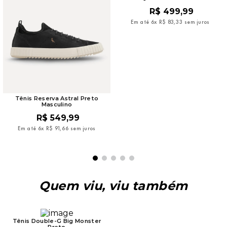
R$
499
,
99
Em até
6
x
R$
83
,
33
sem juros
Tênis Reserva Astral Preto
Masculino
R$
549
,
99
Em até
6
x
R$
91
,
66
sem juros
Quem viu, viu também
Tênis Double-G Big Monster
Preto