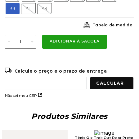
9
º
mochila oakley
39
41
43
10
º
kenner rakka
Tabela de medida
－
＋
ADICIONAR À SACOLA
Calcule o preço e o prazo de entrega
Não sei meu CEP
Produtos Similares
Tênis Qix Trek Out Door Preto