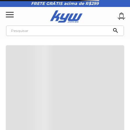
FRETE GRÁTIS acima de R$299
Pesquisar
TERMOS MAIS BUSCADOS
1
º
tênis oakley
2
º
oakley
3
º
teeth bomber 3
4
º
boné
5
º
kenner
6
º
tenis
7
º
vans
8
º
regata