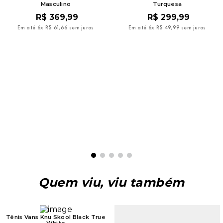
Masculino
Turquesa
R$
369
,
99
R$
299
,
99
Em até
6
x
R$
61
,
66
sem juros
Em até
6
x
R$
49
,
99
sem juros
Quem viu, viu também
Tênis Vans Knu Skool Black True
White