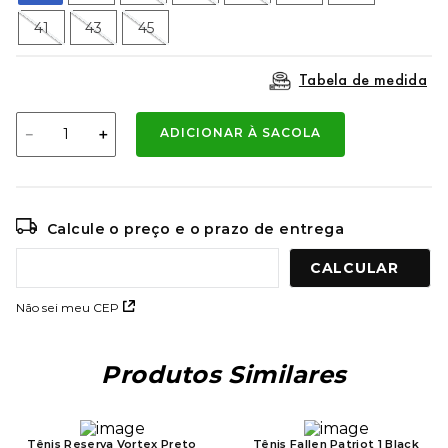
9
º
mochila oakley
41
43
45
10
º
moletom
Tabela de medida
－
＋
ADICIONAR À SACOLA
Calcule o preço e o prazo de entrega
Não sei meu CEP
Produtos Similares
Tênis Reserva Vortex Preto
Tênis Fallen Patriot 1 Black