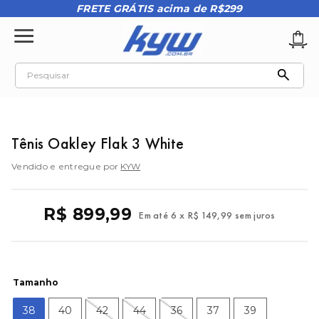
FRETE GRÁTIS acima de R$299
Pesquisar
TERMOS MAIS BUSCADOS
1
º
tênis oakley
Tênis Oakley Flak 3 White
2
º
oakley
Vendido e entregue por
KYW
3
º
teeth bomber 3
4
º
boné
R$
899
,
99
Em até
6
x
R$
149
,
99
sem juros
5
º
kenner
6
º
tenis
7
º
vans
Tamanho
8
º
regata
38
40
42
44
36
37
39