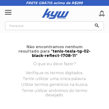
FRETE GRÁTIS acima de R$299
Pesquisar
TERMOS MAIS BUSCADOS
1
º
tênis oakley
Não encontramos nenhum
2
º
oakley
resultado para "
tenis-tesla-tg-02-
black-reflect-1708-11
"
3
º
teeth bomber 3
O que eu devo fazer?
4
º
boné
Verifique os termos digitados.
5
º
kenner
Tente utilizar uma única palavra.
6
º
tenis
Utilize termos genéricos na busca.
Tente utilizar sinônimos do termo
7
º
vans
desejado.
8
º
regata
9
º
mochila oakley