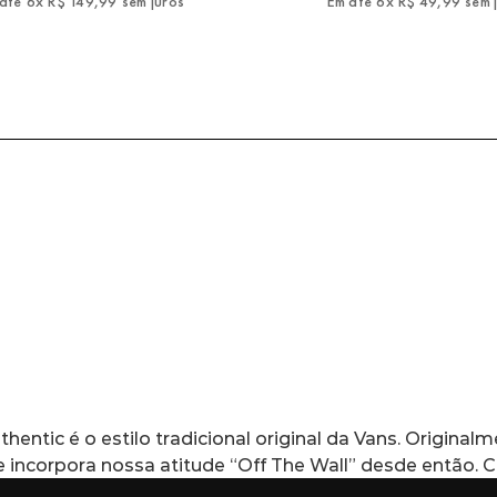
até
6
x
R$
149
,
99
sem juros
Em até
6
x
R$
49
,
99
sem 
thentic é o estilo tradicional original da Vans. Origi
e incorpora nossa atitude “Off The Wall” desde então.
o que mantém viva a vibe old skool. Com cabedal em lona