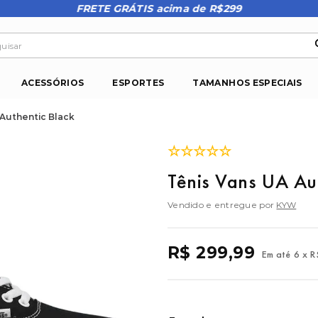
FRETE GRÁTIS acima de R$299
isar
ACESSÓRIOS
ESPORTES
TAMANHOS ESPECIAIS
 Authentic Black
☆
☆
☆
☆
☆
Tênis Vans UA Au
Vendido e entregue por
KYW
R$
299
,
99
Em até
6
x
R