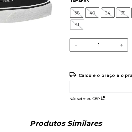
Tamanho
38
40
34
35
41
－
＋
Calcule o preço e o p
Não sei meu CEP
Produtos Similares