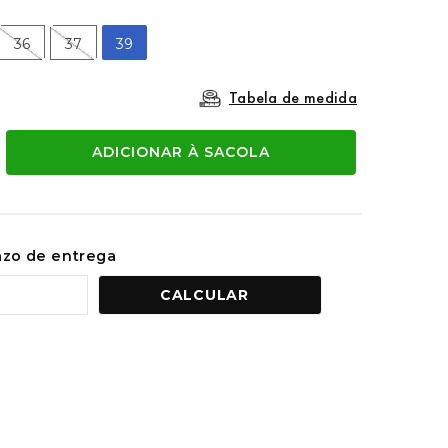
36
37
39
Tabela de medida
ADICIONAR À SACOLA
razo de entrega