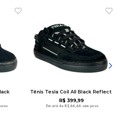
lack
Tênis Tesla Coil All Black Reflect
Tê
R$
399
,
99
juros
Em até
6
x
R$
66
,
66
sem juros