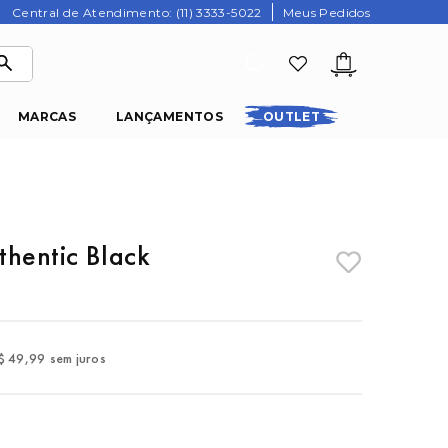
Central de Atendimento: (11) 3333-5022
Meus Pedidos
MARCAS
LANÇAMENTOS
OUTLET
thentic Black
$
49
,
99
sem juros