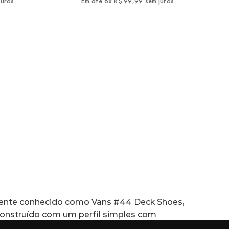
juros
Em até
6
x
R$
99
,
99
sem juros
nalmente conhecido como Vans #44 Deck Shoes, 
 Construído com um perfil simples com 
 resistente na cor preta, apresenta vira 