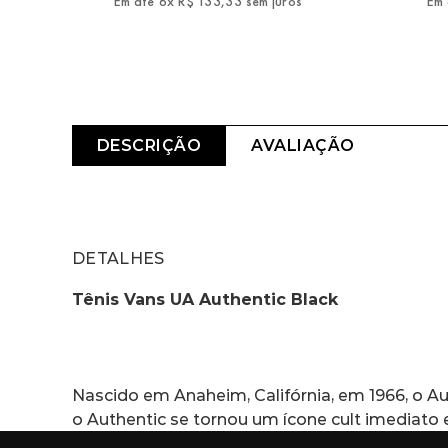
Em até
6
x
R$
133
,
33
sem juros
Em 
DESCRIÇÃO
AVALIAÇÃO
DETALHES
Tênis Vans UA Authentic Black
Nascido em Anaheim, Califórnia, em 1966, o Au
o Authentic se tornou um ícone cult imediato 
cadarço, o Tênis Authentic Black é um clássic