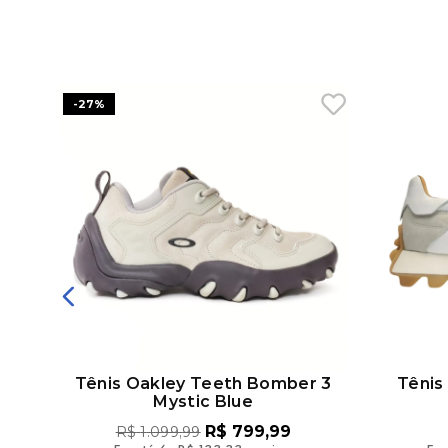
-
27%
Poa
Tênis Oakley Teeth Bomber 3
Tênis
Mystic Blue
R$
799
,
99
R$
1
.
099
,
99