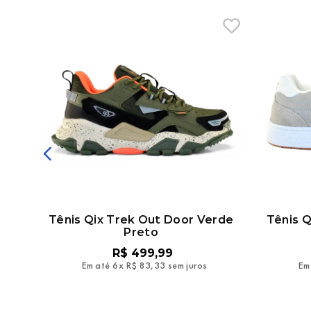
Tênis Qix Trek Out Door Verde
Tênis 
Preto
R$
499
,
99
Em até
6
x
R$
83
,
33
sem juros
Em