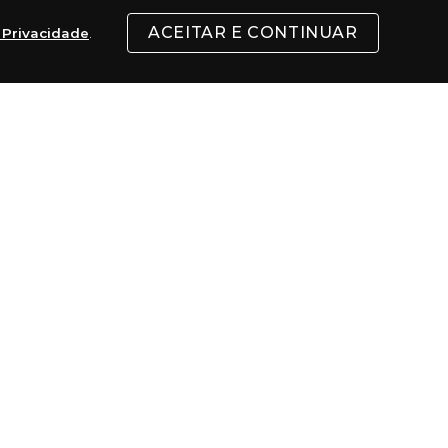
ACEITAR E CONTINUAR
e Privacidade
.
 vendia os Tenis. Fundamentada na juventude, 
rporar a criatividade e a autoexpressão, no 