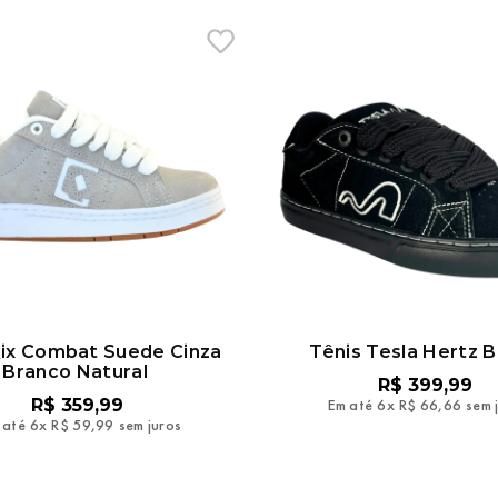
Qix Combat Suede Cinza
Tênis Tesla Hertz B
Branco Natural
R$
399
,
99
R$
359
,
99
Em até
6
x
R$
66
,
66
sem 
 até
6
x
R$
59
,
99
sem juros