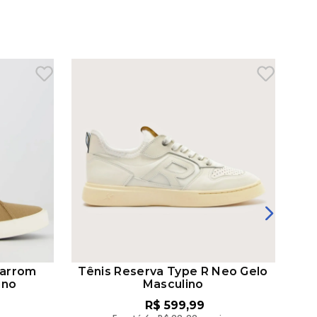
Marrom
Tênis Reserva Type R Neo Gelo
Tê
ino
Masculino
R$
599
,
99