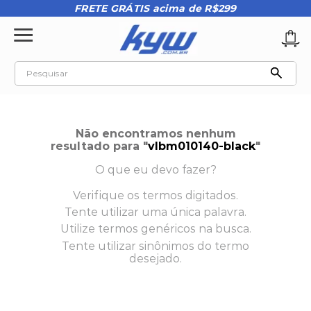
FRETE GRÁTIS acima de R$299
Pesquisar
TERMOS MAIS BUSCADOS
1
º
tênis oakley
Não encontramos nenhum
2
º
oakley
resultado para "
vlbm010140-black
"
3
º
teeth bomber 3
O que eu devo fazer?
4
º
boné
Verifique os termos digitados.
Tente utilizar uma única palavra.
5
º
kenner
Utilize termos genéricos na busca.
6
º
tenis
Tente utilizar sinônimos do termo
desejado.
7
º
vans
8
º
regata
9
º
mochila oakley