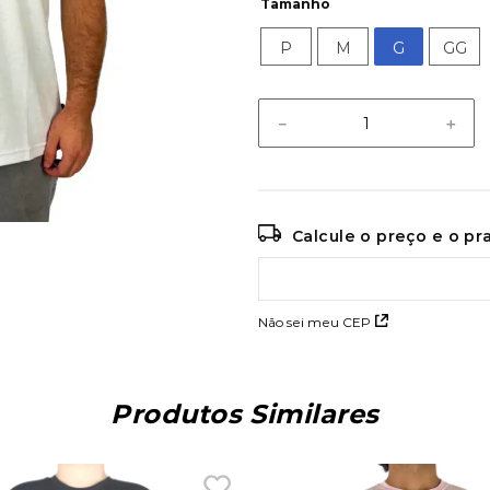
Tamanho
P
M
G
GG
－
＋
Calcule o preço e o p
Não sei meu CEP
Produtos Similares