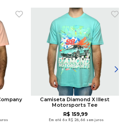
 Company
Camiseta Diamond X Illest
Cam
Motorsports Tee
R$
159
,
99
juros
Em até
6
x
R$
26
,
66
sem juros