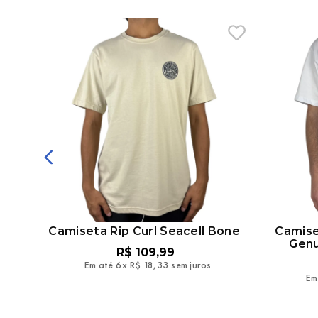
on
Camiseta Rip Curl Seacell Bone
Camise
Genu
R$
109
,
99
Em até
6
x
R$
18
,
33
sem juros
Em