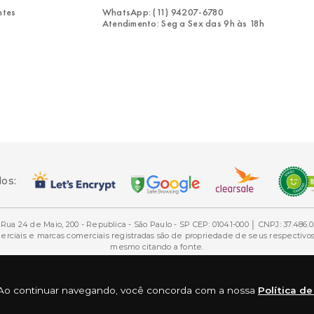
ntes
WhatsApp: (11) 94207-6780
Atendimento: Seg a Sex das 9h às 18h
dos:
Rua 24 de Maio, 200 - Republica - São Paulo - SP CEP: 01041-000 │ CNPJ: 37.486.0
ais e marcas comerciais registradas são de propriedade de seus respectivos d
mesmo citando a fonte.
ia. Ao continuar navegando, você concorda com a nossa
Política d
Desenvolvimento e Tecnologia