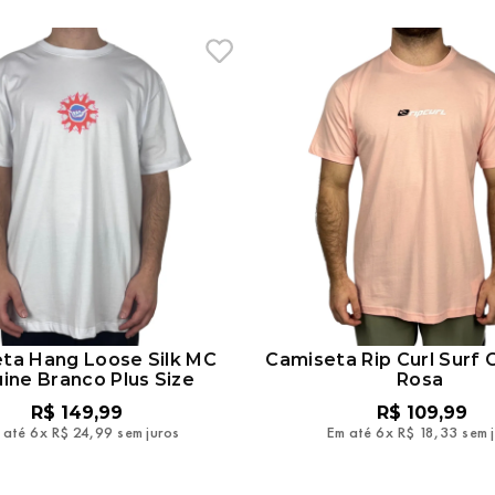
ta Hang Loose Silk MC
Camiseta Rip Curl Surf
ine Branco Plus Size
Rosa
R$
149
,
99
R$
109
,
99
 até
6
x
R$
24
,
99
sem juros
Em até
6
x
R$
18
,
33
sem 