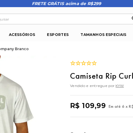
FRETE GRÁTIS acima de R$299
isar
ACESSÓRIOS
ESPORTES
TAMANHOS ESPECIAIS
Company Branco
☆
☆
☆
☆
☆
Camiseta Rip Cu
Vendido e entregue por
KYW
R$
109
,
99
Em até
6
x
R