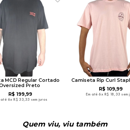
a MCD Regular Cortado
Camiseta Rip Curl Stap
Oversized Preto
R$
109
,
99
R$
199
,
99
Em até
6
x
R$
18
,
33
sem 
 até
6
x
R$
33
,
33
sem juros
Quem viu, viu também