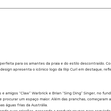
 perfeita para os amantes da praia e do estilo descontraído. C
 design apresenta o icônico logo da Rip Curl em destaque, reflet
os e amigos “Claw” Warbrick e Brian “Sing Ding” Singer, no fu
procurar um espaço maior. Além das pranchas, começaram a f
s águas frias da Austrália.
