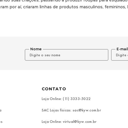
ando suas criações, passando a produzir roupas para esquiado
m por aí, criaram linhas de produtos masculinos, femininos, li
Nome
E-mai
CONTATO
Loja Online: (11) 3333-5022
a
SAC Lojas físicas: sac@kyw.com.br
es
Loja Online: virtual@kyw.com.br