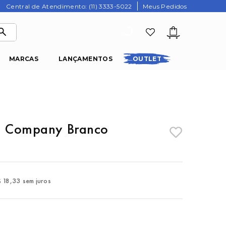
Central de Atendimento: (11) 3333-5022
Meus Pedidos
MARCAS
LANÇAMENTOS
OUTLET
rl Company Branco
$
18
,
33
sem juros