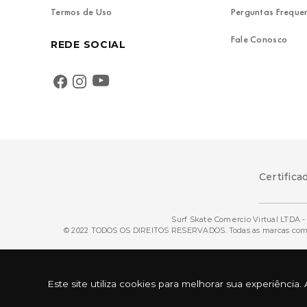
Termos de Uso
Perguntas Freque
Fale Conosco
REDE SOCIAL
Certifica
Surf Skate Comercio Virtual LTDA - 
© 2022 TODOS OS DIREITOS RESERVADOS. Todas as marcas comerci
Este site utiliza cookies para melhorar sua experiênc