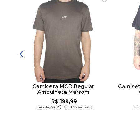
on
Camiseta MCD Regular
Camiset
Ampulheta Marrom
R$
199
,
99
Em até
6
x
R$
33
,
33
sem juros
Em