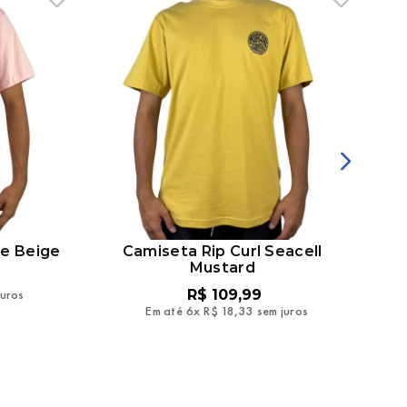
le Beige
Camiseta Rip Curl Seacell
Cam
Mustard
juros
R$
109
,
99
Em até
6
x
R$
18
,
33
sem juros