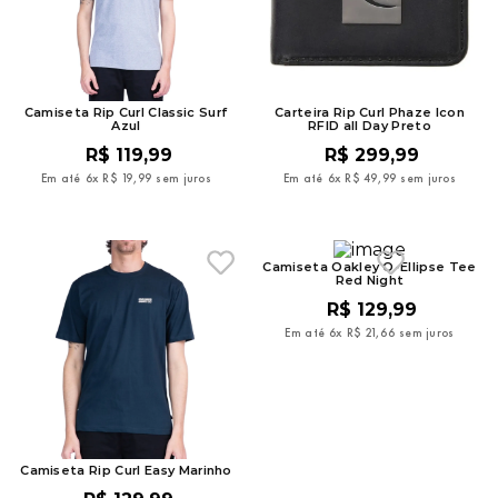
9
º
mochila oakley
10
º
moletom
Camiseta Rip Curl Classic Surf
Carteira Rip Curl Phaze Icon
Azul
RFID all Day Preto
R$
119
,
99
R$
299
,
99
Em até
6
x
R$
19
,
99
sem juros
Em até
6
x
R$
49
,
99
sem juros
Camiseta Oakley O-Ellipse Tee
Red Night
R$
129
,
99
Em até
6
x
R$
21
,
66
sem juros
Camiseta Rip Curl Easy Marinho