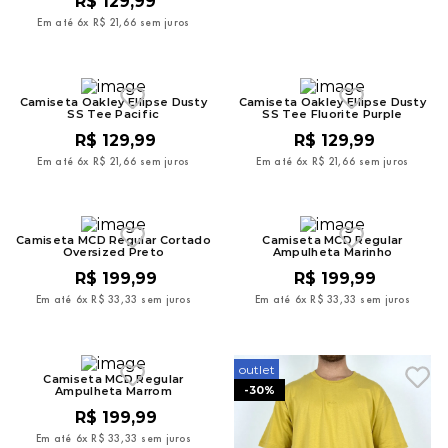
R$
129
,
99
Em até
6
x
R$
21
,
66
sem juros
Camiseta Oakley Ellipse Dusty
Camiseta Oakley Ellipse Dusty
SS Tee Pacific
SS Tee Fluorite Purple
R$
129
,
99
R$
129
,
99
Em até
6
x
R$
21
,
66
sem juros
Em até
6
x
R$
21
,
66
sem juros
Camiseta MCD Regular Cortado
Camiseta MCD Regular
Oversized Preto
Ampulheta Marinho
R$
199
,
99
R$
199
,
99
Em até
6
x
R$
33
,
33
sem juros
Em até
6
x
R$
33
,
33
sem juros
outlet
Camiseta MCD Regular
-
30%
Ampulheta Marrom
R$
199
,
99
Em até
6
x
R$
33
,
33
sem juros