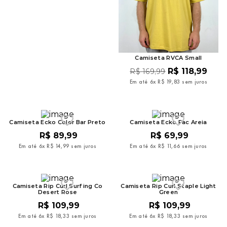
Camiseta RVCA Small
R$
118
,
99
R$
169
,
99
Em até
6
x
R$
19
,
83
sem juros
Camiseta Ecko Color Bar Preto
Camiseta Ecko Fac Areia
R$
89
,
99
R$
69
,
99
Em até
6
x
R$
14
,
99
sem juros
Em até
6
x
R$
11
,
66
sem juros
Camiseta Rip Curl Surfing Co
Camiseta Rip Curl Staple Light
Desert Rose
Green
R$
109
,
99
R$
109
,
99
Em até
6
x
R$
18
,
33
sem juros
Em até
6
x
R$
18
,
33
sem juros