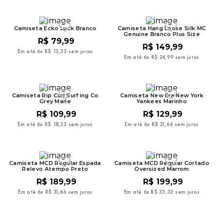
Camiseta Ecko Luck Branco
Camiseta Hang Loose Silk MC
Genuine Branco Plus Size
R$
79
,
99
R$
149
,
99
Em até
6
x
R$
13
,
33
sem juros
Em até
6
x
R$
24
,
99
sem juros
Camiseta Rip Curl Surfing Co
Camiseta New Era New York
Grey Marle
Yankees Marinho
R$
109
,
99
R$
129
,
99
Em até
6
x
R$
18
,
33
sem juros
Em até
6
x
R$
21
,
66
sem juros
Camiseta MCD Regular Espada
Camiseta MCD Regular Cortado
Relevo Atempo Preto
Oversized Marrom
R$
189
,
99
R$
199
,
99
Em até
6
x
R$
31
,
66
sem juros
Em até
6
x
R$
33
,
33
sem juros