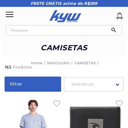
FRETE GRÁTIS acima de R$299
Pesquisar
TERMOS MAIS BUSCADOS
CAMISETAS
1
º
tênis oakley
2
º
oakley
MASCULINO
CAMISETAS
163
Produtos
3
º
teeth bomber 3
4
º
boné
Filtrar
Relevância
5
º
kenner
6
º
tenis
7
º
vans
8
º
regata