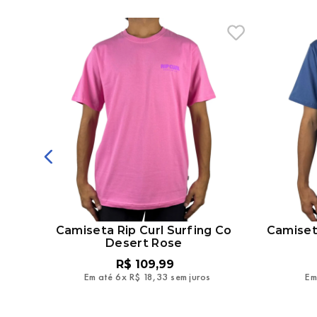
on
Camiseta Rip Curl Surfing Co
Camiset
Desert Rose
R$
109
,
99
Em até
6
x
R$
18
,
33
sem juros
Em