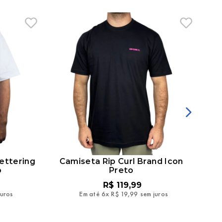
ettering
Camiseta Rip Curl Brand Icon
o
Preto
R$
119
,
99
juros
Em até
6
x
R$
19
,
99
sem juros