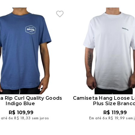
a Rip Curl Quality Goods
Camiseta Hang Loose L
Indigo Blue
Plus Size Branc
R$
109
,
99
R$
119
,
99
 até
6
x
R$
18
,
33
sem juros
Em até
6
x
R$
19
,
99
sem 