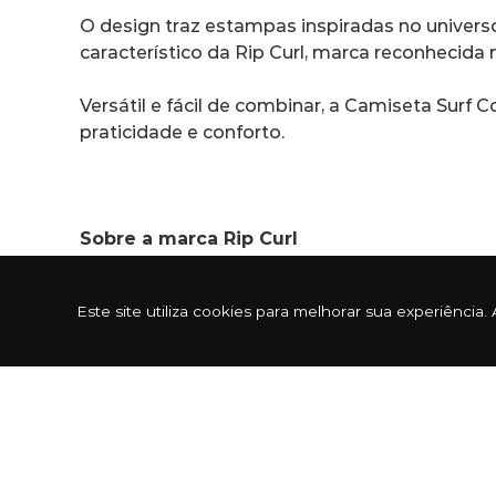
O design traz estampas inspiradas no universo
característico da Rip Curl, marca reconheci
Versátil e fácil de combinar, a Camiseta Surf
praticidade e conforto.
Sobre a marca Rip Curl
Este site utiliza cookies para melhorar sua experiênc
A história começa no ano de 1969, através do
produzindo pranchas. Com a demanda de pran
roupas de borracha (wetsuits) para surfistas c
Com o tempo foram adquirindo técnicas e aper
Windsurf, snowboard e navegadores, ampliando