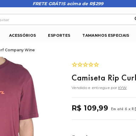
FRETE GRÁTIS acima de R$299
isar
ACESSÓRIOS
ESPORTES
TAMANHOS ESPECIAIS
Surf Company Wine
☆
☆
☆
☆
☆
Camiseta Rip Cur
Vendido e entregue por
KYW
R$
109
,
99
Em até
6
x
R