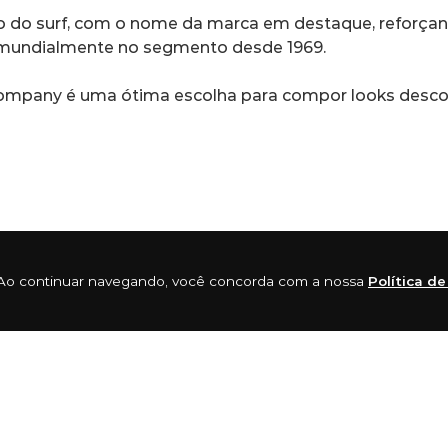
 do surf, com o nome da marca em destaque, reforçando
da mundialmente no segmento desde 1969.
 Company é uma ótima escolha para compor looks descont
ia. Ao continuar navegando, você concorda com a nossa
Política d
s sócios e amigos “Claw” Warbrick e Brian “Sing Ding” 
chas crescendo, tiveram que procurar um espaço maior
om intuito de deixá-los secos e quentes nas águas frias
feiçoando suas criações, passando a produzir roupas 
 seu mercado. Eles não pararam por aí, criaram linhas 