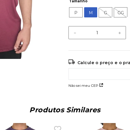
Tamanho
P
M
G
GG
－
＋
Calcule o preço e o p
Não sei meu CEP
Produtos Similares