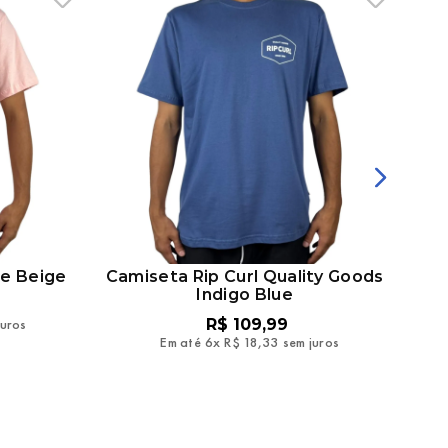
le Beige
Camiseta Rip Curl Quality Goods
Cam
Indigo Blue
juros
R$
109
,
99
Em até
6
x
R$
18
,
33
sem juros