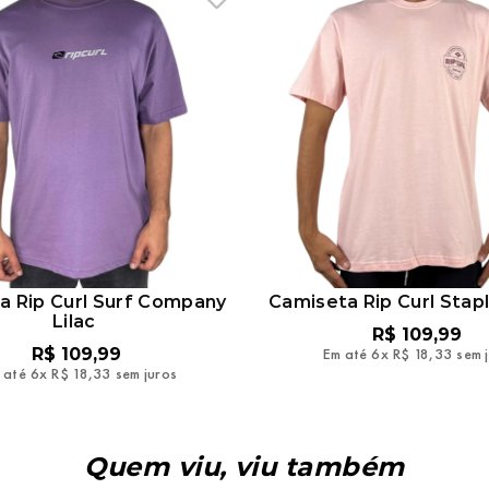
a Rip Curl Surf Company
Camiseta Rip Curl Stap
Lilac
R$
109
,
99
R$
109
,
99
Em até
6
x
R$
18
,
33
sem 
 até
6
x
R$
18
,
33
sem juros
Quem viu, viu também