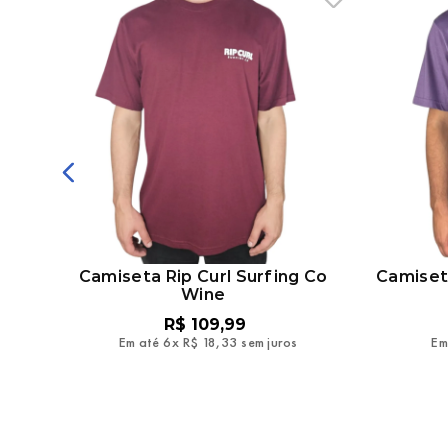
d
Camiseta Rip Curl Surfing Co
Camiset
Wine
R$
109
,
99
Em até
6
x
R$
18
,
33
sem juros
Em