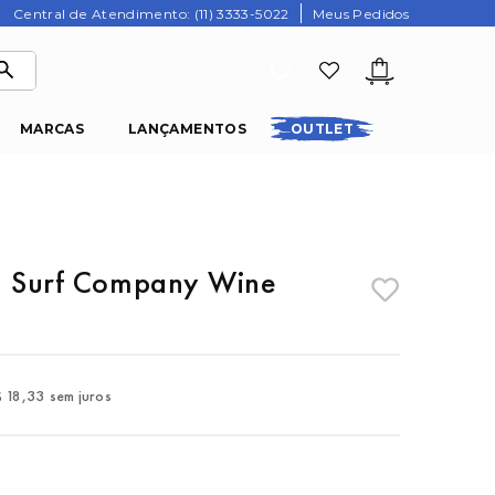
Central de Atendimento: (11) 3333-5022
Meus Pedidos
MARCAS
LANÇAMENTOS
OUTLET
l Surf Company Wine
$
18
,
33
sem juros