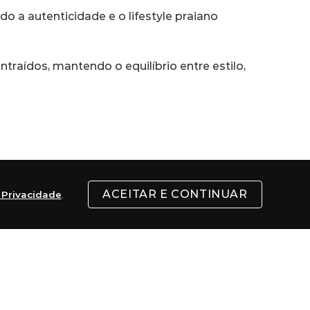
 a autenticidade e o lifestyle praiano 
raídos, mantendo o equilíbrio entre estilo, 
ACEITAR E CONTINUAR
e Privacidade
.
Singer, no fundo de uma garagem alugada 
. Além das pranchas, começaram a fabricar 
 da Austrália.
para esquiadores, para quem pratica 
de produtos masculinos, femininos, linha de 